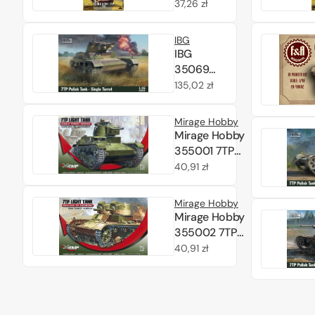
jednowieżowy
Cena
37,26 zł
1/72
regularna
IBG
IBG
35069
7TP Polish
Cena
135,02 zł
Tank -
regularna
Single
Mirage Hobby
Turret 1/35
Mirage Hobby
355001 7TP
Czołg Lekki
Cena
40,91 zł
jednowieżowy
regularna
1/35
Mirage Hobby
Mirage Hobby
355002 7TP
Czołg Lekki
Cena
40,91 zł
DWUWIEŻOWY
regularna
1/35