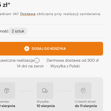
a
 zł
*
ularna
datkiem VAT
Dostawa
obliczana przy realizacji zamówienia.
ność
2 sztuk
Otwórz
media
2
w
widoku
DODAJ DO KOSZYKA
galerii
kawiczna realizacja
Darmowa dostawa od 300 zł
14 dni na zwrot
Wysyłka z Polski
Zamów:
Wysyłka:
U twoich drzwi:
9 sierpnia
10 sierpnia
do
11 sierpnia