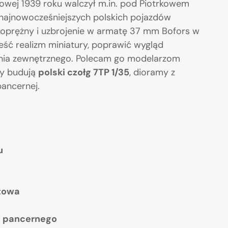
iowej 1939 roku walczył m.in. pod Piotrkowem
 najnowocześniejszych polskich pojazdów
koprężny i uzbrojenie w armatę 37 mm Bofors w
eść realizm miniatury, poprawić wygląd
nia zewnętrznego. Polecam go modelarzom
y budują
polski czołg 7TP 1/35
, dioramy z
pancernej.
u
atowa
u pancernego