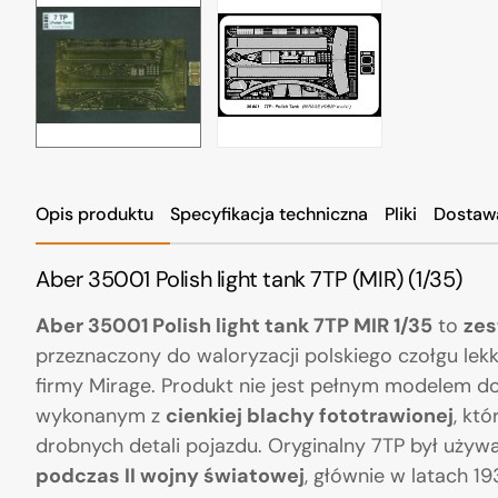
Opis produktu
Specyfikacja techniczna
Pliki
Dostaw
Aber 35001 Polish light tank 7TP (MIR) (1/35)
Aber 35001 Polish light tank 7TP MIR 1/35
to
zes
przeznaczony do waloryzacji polskiego czołgu lek
firmy Mirage. Produkt nie jest pełnym modelem do
wykonanym z
cienkiej blachy fototrawionej
, kt
drobnych detali pojazdu. Oryginalny 7TP był używ
podczas II wojny światowej
, głównie w latach 1