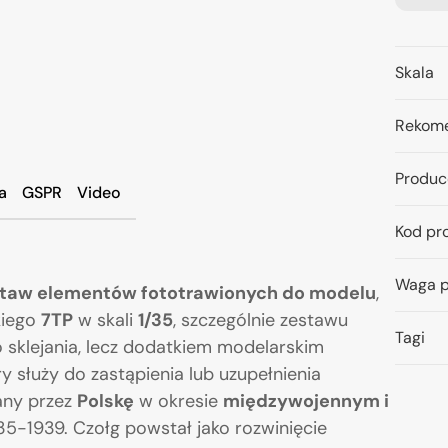
Skala
Rekome
Produc
a
GSPR
Video
Kod pr
Waga p
taw elementów fototrawionych do modelu
,
kiego
7TP
w skali
1/35
, szczególnie zestawu
Tagi
 sklejania, lecz dodatkiem modelarskim
óry służy do zastąpienia lub uzupełnienia
any przez
Polskę
w okresie
międzywojennym i
935-1939. Czołg powstał jako rozwinięcie