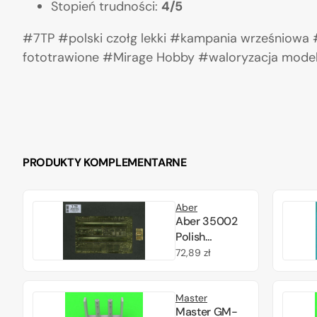
Stopień trudności:
4/5
#7TP #polski czołg lekki #kampania wrześniowa 
fototrawione #Mirage Hobby #waloryzacja mode
PRODUKTY KOMPLEMENTARNE
Aber
Aber 35002
Polish
twinturred
Cena
72,89 zł
tank 7TP (MIR)
regularna
1/35
Master
Master GM-