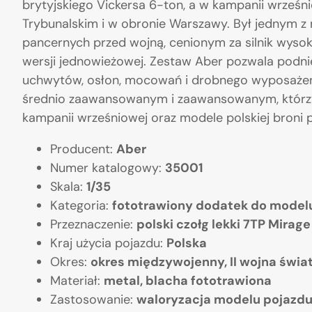
brytyjskiego Vickersa 6-ton, a w kampanii wrześn
Trybunalskim i w obronie Warszawy. Był jednym z
pancernych przed wojną, cenionym za silnik wyso
wersji jednowieżowej. Zestaw Aber pozwala podni
uchwytów, osłon, mocowań i drobnego wyposaże
średnio zaawansowanym i zaawansowanym, którz
kampanii wrześniowej oraz modele polskiej broni 
Producent:
Aber
Numer katalogowy:
35001
Skala:
1/35
Kategoria:
fototrawiony dodatek do model
Przeznaczenie:
polski czołg lekki 7TP Mirage
Kraj użycia pojazdu:
Polska
Okres:
okres międzywojenny, II wojna świ
Materiał:
metal, blacha fototrawiona
Zastosowanie:
waloryzacja modelu pojazd