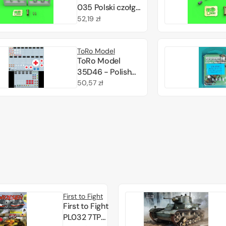
035 Polski czołg
lekki 7TP -
Cena
52,19 zł
podwójna wieża
regularna
- lufa ckmu
ToRo Model
wz.30
ToRo Model
(nieopancerzona)
35D46 - Polish
i klakson (do
Army vehicles
Cena
50,57 zł
zestawu IBG) 1/35
Pre-war
regularna
registration
numbers, unit
insignia &
stencils 1/35
First to Fight
First to Fight
PL032 7TP