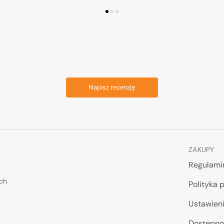
Production
1/35
Napisz recenzję
ZAKUPY
Regulami
ych
Polityka 
Ustawieni
Dostępno