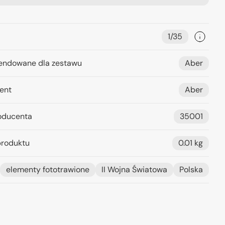
1/35
ndowane dla zestawu
Aber
ent
Aber
oducenta
35001
roduktu
0.01 kg
elementy fototrawione
II Wojna Światowa
Polska