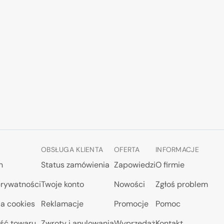
commander
tank 1/35
1/35
OBSŁUGA KLIENTA
OFERTA
INFORMACJE
n
Status zamówienia
Zapowiedzi
O firmie
prywatności
Twoje konto
Nowości
Zgłoś problem
a cookies
Reklamacje
Promocje
Pomoc
ść towaru
Zwroty i anulowania
Wyprzedaż
Kontakt