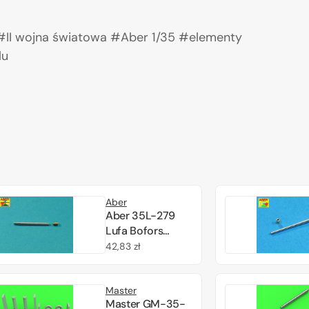
#II wojna światowa #Aber 1/35 #elementy
lu
Aber
Aber 35L-279
Lufa Bofors
wz.37 kal. 37 mm
Cena
42,83 zł
do czołgu 7TP
regularna
1/35
Master
Master GM-35-