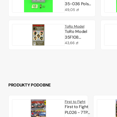
35-036 Polski
czołg lekki 7TP
Cena
49,05 zł
- podwójna
regularna
wieża - lufa
ToRo Model
ckmu wz.30
ToRo Model
(opancerzona)
35F108
i klakson (do
Wrzesień 1939
Cena
43,66 zł
zestawu IBG)
- Broń Panc.
regularna
1/35
Głowy /
September
1939 - Polish
armour forces
- Heads 1/35
PRODUKTY PODOBNE
First to Fight
First to Fight
PL026 - 7TP