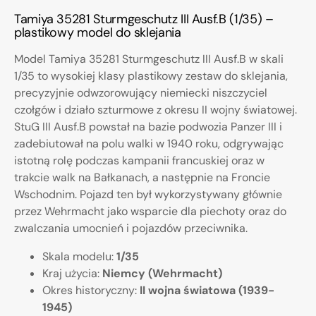
Tamiya 35281 Sturmgeschutz III Ausf.B (1/35) –
plastikowy model do sklejania
Model Tamiya 35281 Sturmgeschutz III Ausf.B w skali
1/35 to wysokiej klasy plastikowy zestaw do sklejania,
precyzyjnie odwzorowujący niemiecki niszczyciel
czołgów i działo szturmowe z okresu II wojny światowej.
StuG III Ausf.B powstał na bazie podwozia Panzer III i
zadebiutował na polu walki w 1940 roku, odgrywając
istotną rolę podczas kampanii francuskiej oraz w
trakcie walk na Bałkanach, a następnie na Froncie
Wschodnim. Pojazd ten był wykorzystywany głównie
przez Wehrmacht jako wsparcie dla piechoty oraz do
zwalczania umocnień i pojazdów przeciwnika.
Skala modelu:
1/35
Kraj użycia:
Niemcy (Wehrmacht)
Okres historyczny:
II wojna światowa (1939-
1945)