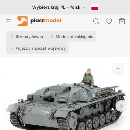
Przejdź
do
Wybierz kraj:
PL
Polski
treści
Koszyk
Strona główna
Modele do sklejania
Pojazdy i sprzęt wojskowy
Otwórz
media
1
w
widoku
galerii