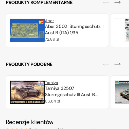
PRODUKTY KOMPLEMENTARNE
Aber
Aber 35021 Sturmgeschutz III
Ausf B (ITA) 1/35
Cena
72,89 zł
regularna
PRODUKTY PODOBNE
Tamiya
Tamiya 32507
Sturmgeschutz III Ausf. B
(Sd.Kfz. 142)
Cena
86,64 zł
regularna
Recenzje klientów