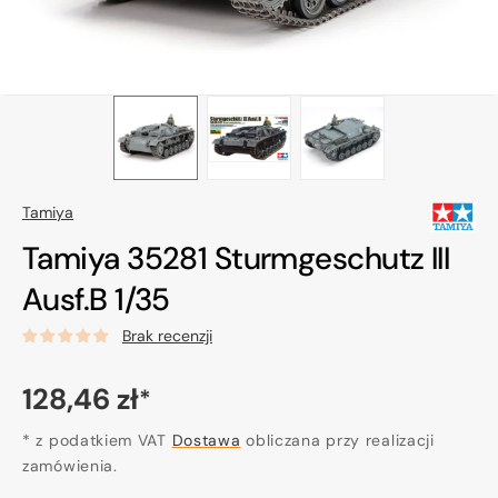
Tamiya
Tamiya 35281 Sturmgeschutz III
Ausf.B 1/35
Brak recenzji
Cena
128,46 zł
*
regularna
* z podatkiem VAT
Dostawa
obliczana przy realizacji
zamówienia.