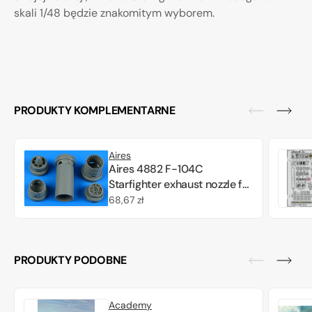
skali 1/48 będzie znakomitym wyborem.
PRODUKTY KOMPLEMENTARNE
Aires
Aires 4882 F-104C
Starfighter exhaust nozzle for
Hasegawa 1/48
Cena
68,67 zł
regularna
PRODUKTY PODOBNE
Academy