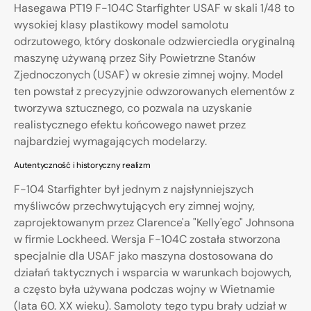
Hasegawa PT19 F-104C Starfighter USAF w skali 1/48 to
wysokiej klasy plastikowy model samolotu
odrzutowego, który doskonale odzwierciedla oryginalną
maszynę używaną przez Siły Powietrzne Stanów
Zjednoczonych (USAF) w okresie zimnej wojny. Model
ten powstał z precyzyjnie odwzorowanych elementów z
tworzywa sztucznego, co pozwala na uzyskanie
realistycznego efektu końcowego nawet przez
najbardziej wymagających modelarzy.
Autentyczność i historyczny realizm
F-104 Starfighter był jednym z najsłynniejszych
myśliwców przechwytujących ery zimnej wojny,
zaprojektowanym przez Clarence'a "Kelly'ego" Johnsona
w firmie Lockheed. Wersja F-104C została stworzona
specjalnie dla USAF jako maszyna dostosowana do
działań taktycznych i wsparcia w warunkach bojowych,
a często była używana podczas wojny w Wietnamie
(lata 60. XX wieku). Samoloty tego typu brały udział w