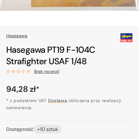
Hasegawa
Hasegawa PT19 F-104C
Strafighter USAF 1/48
Brak recenzji
Cena
94,28 zł
*
regularna
* z podatkiem VAT
Dostawa
obliczana przy realizacji
zamówienia.
Dostępność
+10 sztuk