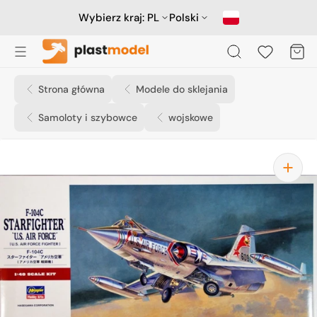
Przejdź
do
Wybierz kraj:
PL
Polski
treści
Koszyk
Strona główna
Modele do sklejania
Samoloty i szybowce
wojskowe
Otwórz
media
1
w
widoku
galerii