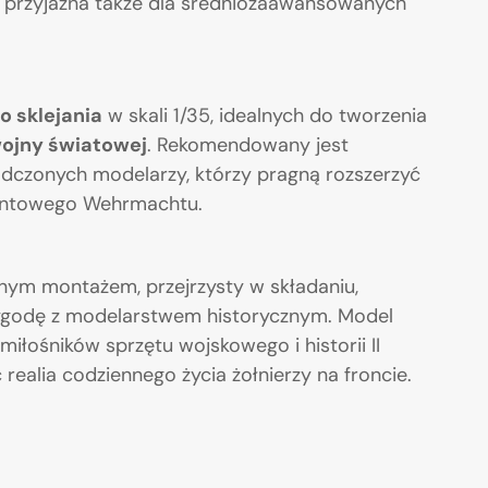
 i przyjazna także dla średniozaawansowanych
o sklejania
w skali 1/35, idealnych do tworzenia
wojny światowej
. Rekomendowany jest
dczonych modelarzy, którzy pragną rozszerzyć
frontowego Wehrmachtu.
nym montażem, przejrzysty w składaniu,
ygodę z modelarstwem historycznym. Model
iłośników sprzętu wojskowego i historii II
ealia codziennego życia żołnierzy na froncie.