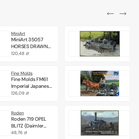
MiniArt
IBG
MiniArt 35057
IB
HORSES DRAWN
Ein
FIELD KITCHEN KP
wit
Cena
120,48 zł
Ce
135,
42 1/35
fie
regularna
reg
Hf.
Fine Molds
Rii
Fine Molds FM61
Rii
Imperial Japanese
RV3
Army Field Kitchen
Gr
Cena
126,09 zł
Ce
185,
unit and Type 97
Fel
regularna
reg
Movable boiler 3
1/3
Roden
IBG
figures included
Roden 719 OPEL
IB
1/35
BLITZ (Daimler
Ge
built, L701
sma
Cena
48,76 zł
Ce
42,