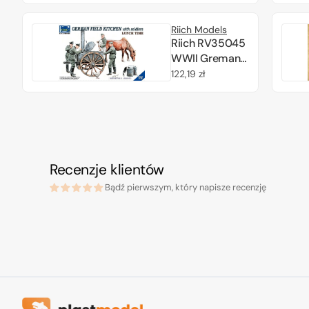
regularna
Riich Models
Riich RV35045
WWII Greman
Field Kitchen
Cena
122,19 zł
with Soldiers
regularna
lunch Time 1/35
Recenzje klientów
Bądź pierwszym, który napisze recenzję