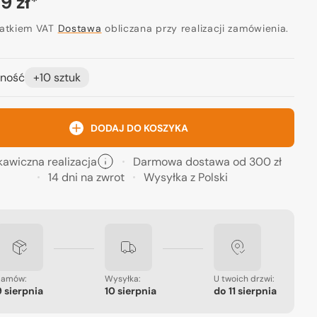
a
9 zł
*
ularna
datkiem VAT
Dostawa
obliczana przy realizacji zamówienia.
ność
+10 sztuk
Otwórz
media
2
w
DODAJ DO KOSZYKA
widoku
galerii
kawiczna realizacja
Darmowa dostawa od 300 zł
14 dni na zwrot
Wysyłka z Polski
Zamów:
Wysyłka:
U twoich drzwi:
9 sierpnia
10 sierpnia
do
11 sierpnia