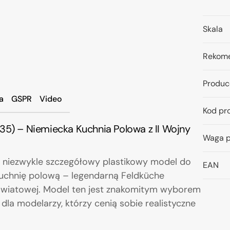
Skala
Rekome
Produc
a
GSPR
Video
Kod pr
35) – Niemiecka Kuchnia Polowa z II Wojny
Waga p
 niezwykle szczegółowy plastikowy model do
EAN
kuchnię polową – legendarną Feldküche
 światowej. Model ten jest znakomitym wyborem
 dla modelarzy, którzy cenią sobie realistyczne