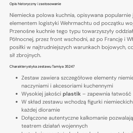
Opis historyczny i zastosowanie
Niemiecka polowa kuchnia, opisywana popularnie
elementem logistyki Wehrmachtu od początku wojn
Przenośne kuchnie tego typu towarzyszyły oddział
Północnej, przez front wschodni, aż po Francję i W
posiłki w najtrudniejszych warunkach bojowych, 
sił zbrojnych.
Charakterystyka zestawu Tamiya 35247
Zestaw zawiera szczegółowe elementy niemiec
naczyniami i akcesoriami kuchennymi
Wysokiej jakości
plastik
– zapewnia łatwość 
W skład zestawu wchodzą figurki niemieckich 
każdej dioramie
Dołączone autentyczne kalkomanie pozwalają
teatrem działań wojennych