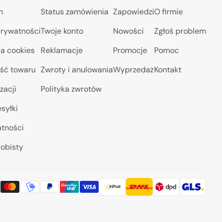
n
Status zamówienia
Zapowiedzi
O firmie
prywatności
Twoje konto
Nowości
Zgłoś problem
a cookies
Reklamacje
Promocje
Pomoc
ść towaru
Zwroty i anulowania
Wyprzedaż
Kontakt
zacji
Polityka zwrotów
syłki
atności
obisty