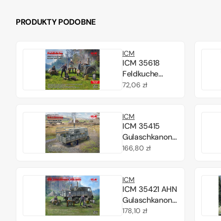
PRODUKTY PODOBNE
ICM
ICM 35618
Feldkuche
WWII German
Cena
72,06 zł
Field Kitchen
regularna
with cooks 1/35
ICM
ICM 35415
Gulaschkanone,
field kitchen in
Cena
166,80 zł
the AHN truck
regularna
1/35
ICM
ICM 35421 AHN
Gulaschkanone
with cooks 1/35
Cena
178,10 zł