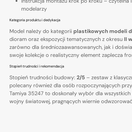
Instrukcja montażu krok po kroku – czytelna
modelarzy
Kategoria produktu i dedykacja
Model należy do kategorii
plastikowych modeli d
dioram oraz ekspozycji tematycznych z okresu
II 
zarówno dla średniozaawansowanych, jak i doświa
swoje kolekcje o realistyczny element zaplecza 
Stopień trudności i rekomendacja
Stopień trudności budowy:
2/5
– zestaw z klasycz
polecany również dla osób rozpoczynających prz
Tamiya 35247 to doskonały wybór dla wszystkich m
wojny światowej, pragnących wiernie odwzorować r