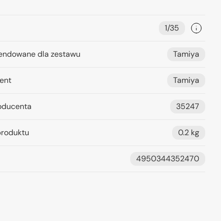
1/35
ndowane dla zestawu
Tamiya
ent
Tamiya
oducenta
35247
roduktu
0.2 kg
4950344352470