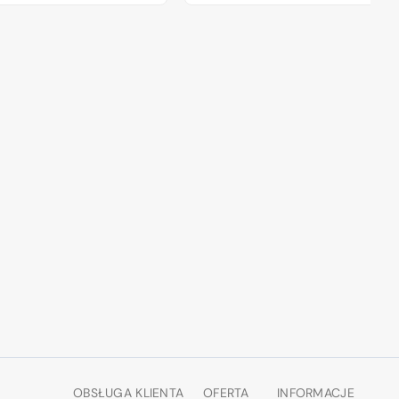
Einheitsfahrerhaus)
kit
regularna
reg
1/72
1/3
OBSŁUGA KLIENTA
OFERTA
INFORMACJE