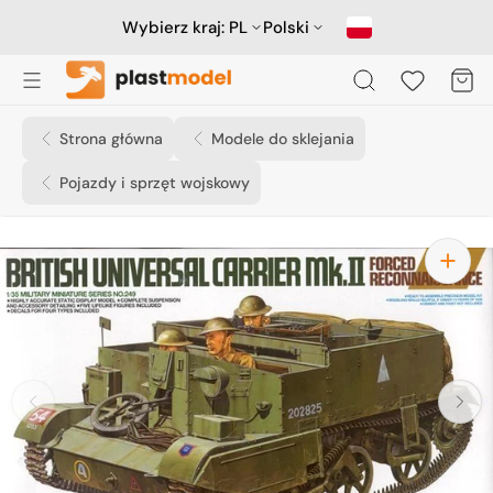
Przejdź
do
Wybierz kraj:
PL
Polski
treści
Koszyk
Strona główna
Modele do sklejania
Pojazdy i sprzęt wojskowy
Otwórz
media
1
w
widoku
galerii