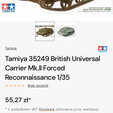
Tamiya
Tamiya 35249 British Universal
Carrier Mk.II Forced
Reconnaissance 1/35
Brak recenzji
Cena
55,27 zł
*
regularna
* z podatkiem VAT
Dostawa
obliczana przy realizacji