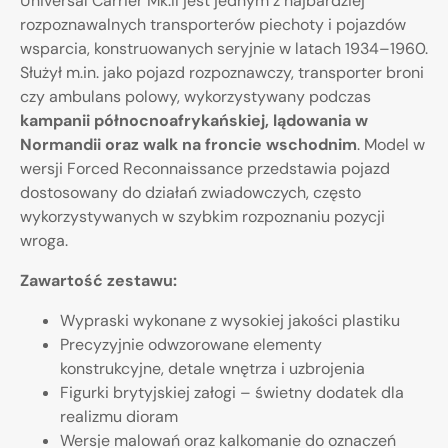
Universal Carrier Mk.II jest jednym z najbardziej
rozpoznawalnych transporterów piechoty i pojazdów
wsparcia, konstruowanych seryjnie w latach 1934–1960.
Służył m.in. jako pojazd rozpoznawczy, transporter broni
czy ambulans polowy, wykorzystywany podczas
kampanii północnoafrykańskiej, lądowania w
Normandii oraz walk na froncie wschodnim
. Model w
wersji Forced Reconnaissance przedstawia pojazd
dostosowany do działań zwiadowczych, często
wykorzystywanych w szybkim rozpoznaniu pozycji
wroga.
Zawartość zestawu:
Wypraski wykonane z wysokiej jakości plastiku
Precyzyjnie odwzorowane elementy
konstrukcyjne, detale wnętrza i uzbrojenia
Figurki brytyjskiej załogi – świetny dodatek dla
realizmu dioram
Wersje malowań oraz kalkomanie do oznaczeń