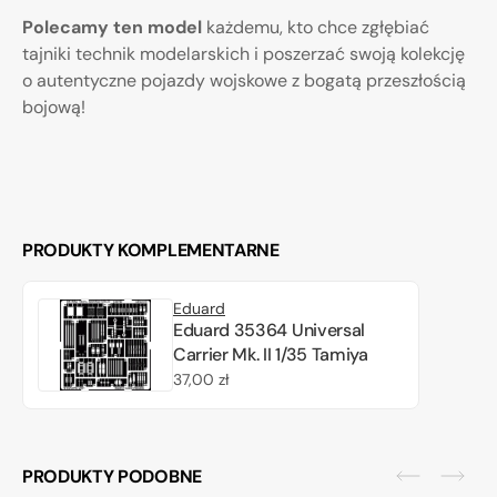
Polecamy ten model
każdemu, kto chce zgłębiać
tajniki technik modelarskich i poszerzać swoją kolekcję
o autentyczne pojazdy wojskowe z bogatą przeszłością
bojową!
PRODUKTY KOMPLEMENTARNE
Eduard
Eduard 35364 Universal
Carrier Mk. II 1/35 Tamiya
Cena
37,00 zł
regularna
PRODUKTY PODOBNE