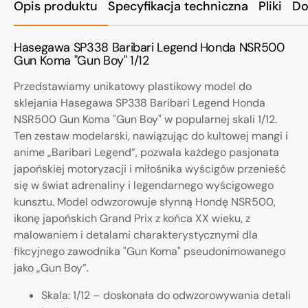
Opis produktu
Specyfikacja techniczna
Pliki
Do
Hasegawa SP338 Baribari Legend Honda NSR500
Gun Koma "Gun Boy" 1/12
Przedstawiamy unikatowy plastikowy model do
sklejania Hasegawa SP338 Baribari Legend Honda
NSR500 Gun Koma "Gun Boy" w popularnej skali 1/12.
Ten zestaw modelarski, nawiązując do kultowej mangi i
anime „Baribari Legend”, pozwala każdego pasjonata
japońskiej motoryzacji i miłośnika wyścigów przenieść
się w świat adrenaliny i legendarnego wyścigowego
kunsztu. Model odwzorowuje słynną Hondę NSR500,
ikonę japońskich Grand Prix z końca XX wieku, z
malowaniem i detalami charakterystycznymi dla
fikcyjnego zawodnika "Gun Koma" pseudonimowanego
jako „Gun Boy”.
Skala: 1/12 – doskonała do odwzorowywania detali