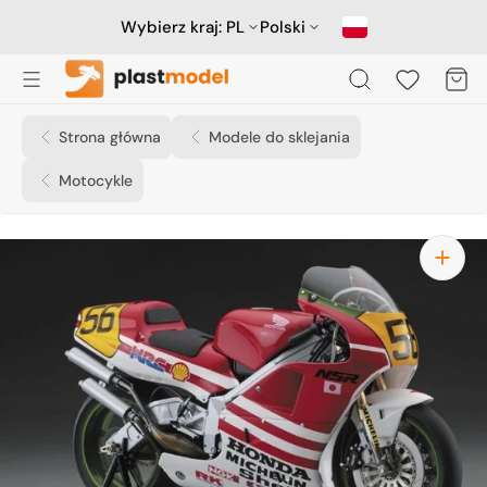
Przejdź
do
Wybierz kraj:
PL
Polski
treści
Koszyk
Strona główna
Modele do sklejania
Motocykle
Otwórz
media
1
w
widoku
galerii