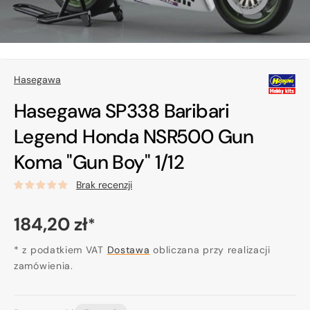
Hasegawa
Hasegawa SP338 Baribari
Legend Honda NSR500 Gun
Koma "Gun Boy" 1/12
Brak recenzji
Cena
184,20 zł
*
regularna
* z podatkiem VAT
Dostawa
obliczana przy realizacji
zamówienia.