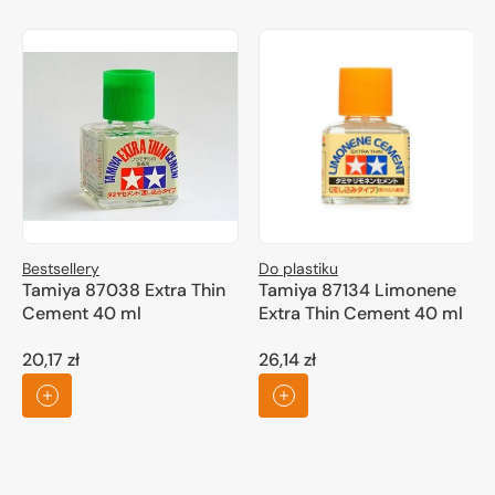
Bestsellery
Do plastiku
Tamiya 87038 Extra Thin
Tamiya 87134 Limonene
Cement 40 ml
Extra Thin Cement 40 ml
20,17 zł
26,14 zł
Cena
Cena
regularna
regularna