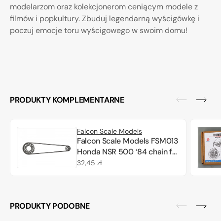
modelarzom oraz kolekcjonerom ceniącym modele z
filmów i popkultury. Zbuduj legendarną wyścigówkę i
poczuj emocje toru wyścigowego w swoim domu!
PRODUKTY KOMPLEMENTARNE
Falcon Scale Models
Falcon Scale Models FSM013
Honda NSR 500 ‘84 chain for
Tamiya 14121 1/12
Cena
32,45 zł
regularna
PRODUKTY PODOBNE