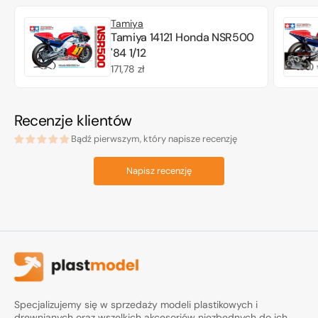
Tamiya
Tamiya 14121 Honda NSR500
'84 1/12
Cena
171,78 zł
regularna
Recenzje klientów
Bądź pierwszym, który napisze recenzję
Napisz recenzję
Specjalizujemy się w sprzedaży modeli plastikowych i
drewnianych oraz wszelkich akcesoriów niezbędnych do ich