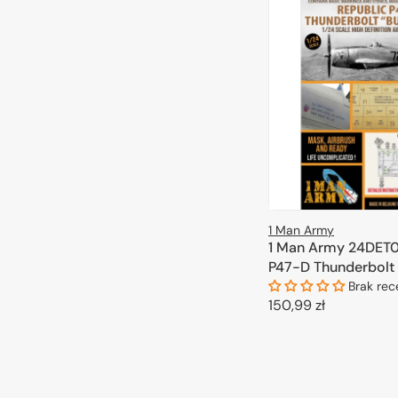
1 Man Army
1 Man Army 24DET0
P47-D Thunderbolt 
(Kinetic) 1/24
Brak rec
Cena
150,99 zł
regularna
DODAJ DO 