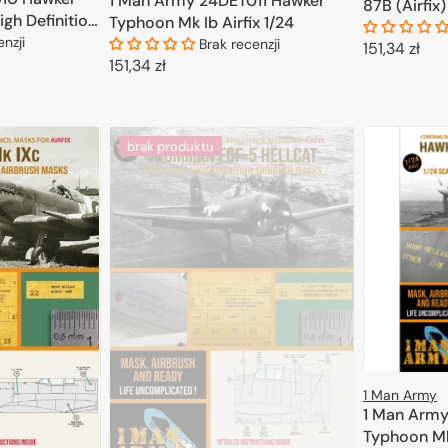
1 Man Army 24DET011 Hawker
87B (Airfix)
igh Definition
Typhoon Mk Ib Airfix 1/24
 Trumpeter
enzji
Brak recenzji
Cena
151,34 zł
Cena
151,34 zł
regularna
D
regularna
KOSZYKA
DODAJ DO KOSZYKA
brak produktu
1 Man Army
1 Man Army
Typhoon Mk.