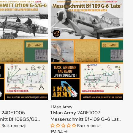
1 Man Army
y 24DET005
1 Man Army 24DET007
itt Bf 109G5/G6
Messerschmitt Bf-109 G-6 Late
- High Definition Airbrush Masks
Brak recenzji
Brak recenzji
Cena
151,34 zł
for Trumpeter 1/24