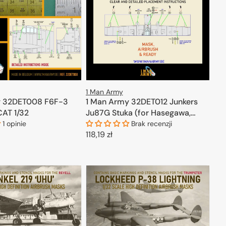
1 Man Army
1 Man Army 32DET012 Junkers
y 32DET008 F6F-3
Ju87G Stuka (for Hasegawa,
CAT 1/32
Trumpeter) 1/32
Brak recenzji
1 opinie
Cena
118,19 zł
regularna
DODAJ DO KOSZYKA
ODAJ DO KOSZYKA