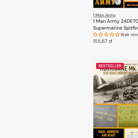
1 Man Army
1 Man Army 24DET0
Supermarine Spitfire
1/24
Brak rec
Cena
155,67 zł
regularna
DODAJ DO 
BESTSELLER