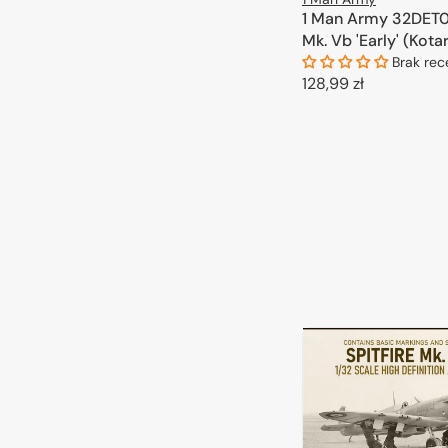
1 Man Army 32DET00
Mk. Vb 'Early' (Kota
Brak rec
Cena
128,99 zł
regularna
DODAJ DO 