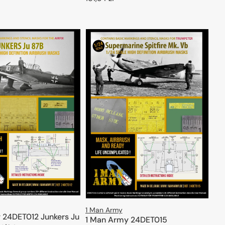
regularna
ODAJ DO KOSZYKA
DODAJ DO KOSZYKA
1 Man Army
 24DET012 Junkers Ju
1 Man Army 24DET015