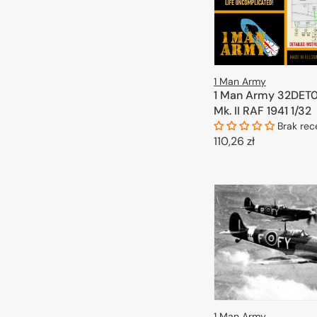
1 Man Army
1 Man Army 32DET0
Mk. II RAF 1941 1/32
Brak rec
Cena
110,26 zł
regularna
DODAJ DO 
1 Man Army