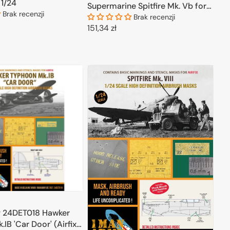
 1/24
Supermarine Spitfire Mk. Vb for
Brak recenzji
Trumpeter 1/24
Brak recenzji
Cena
151,34 zł
regularna
ODAJ DO KOSZYKA
DODAJ DO KOSZYKA
 24DET018 Hawker
IB 'Car Door' (Airfix)