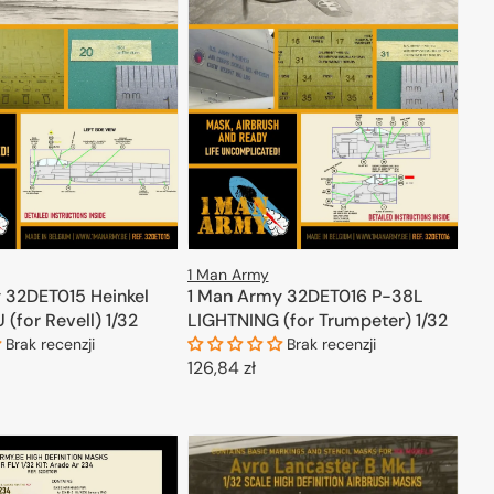
1 Man Army
 32DET015 Heinkel
1 Man Army 32DET016 P-38L
(for Revell) 1/32
LIGHTNING (for Trumpeter) 1/32
Brak recenzji
Brak recenzji
Cena
126,84 zł
regularna
ODAJ DO KOSZYKA
DODAJ DO KOSZYKA