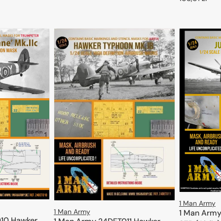
regularna
DODAJ DO KOSZYKA
regularna
D
1 Man Army
1 Man Army
1 Man Army
10 Hawker