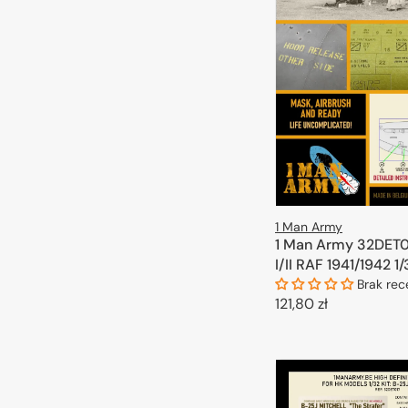
1 Man Army
1 Man Army 32DET01
I/II RAF 1941/1942 1
Brak rec
Cena
121,80 zł
regularna
DODAJ DO 