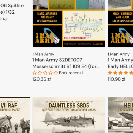
6 Spitfire
re) 1/32
enzji
KOSZYKA
1 Man Army
1 Man Army
1 Man Army 32DET007
1 Man Arm
Messerschmitt Bf 109 E4 (for
Early HELL
Eduard, Trumpeter) 1/32
Brak recenzji
Cena
120,36 zł
Cena
110,98 zł
regularna
regularna
DODAJ DO KOSZYKA
D