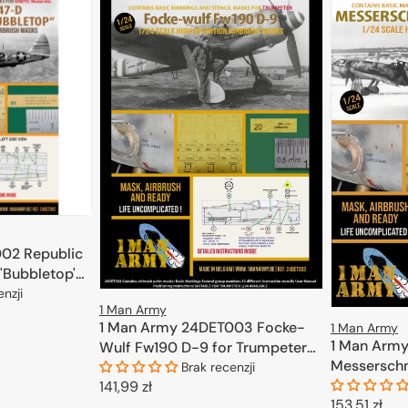
02 Republic
'Bubbletop'
enzji
1 Man Army
1 Man Army 24DET003 Focke-
1 Man Army
KOSZYKA
1 Man Arm
Wulf Fw190 D-9 for Trumpeter
Messerschm
1/24
Brak recenzji
(Airfix) 1/24
Cena
141,99 zł
Cena
153,51 zł