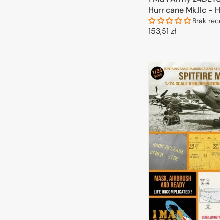
Hurricane Mk.IIc - H
Airbrush Masks for
Brak rec
Cena
153,51 zł
kits 1/24
regularna
DODAJ DO 