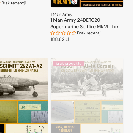
Brak recenzji
1 Man Army
ODAJ DO KOSZYKA
1 Man Army 24DET020
Supermarine Spitfire Mk.VIII for
Airfix kits 1/24
Brak recenzji
Cena
188,82 zł
regularna
DODAJ DO KOSZYKA
brak produktu