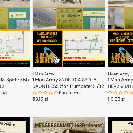
1 Man Army
1 Man Army
3 Spitfire Mk
1 Man Army
1 Man Army 32DET014 SBD-5
/32
HE-219 UHU 
DAUNTLESS (for Trumpeter) 1/32
enzji
Brak recenzji
Cena
119,63 zł
Cena
113,15 zł
regularna
regularna
KOSZYKA
D
DODAJ DO KOSZYKA