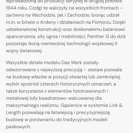
wprowadzoną do produkcji seryjnej w drugiej połowie
1944 roku. Czołgi te walczyły na wszystkich frontach –
zarówno na Wschodzie, jak i Zachodzie, biorąc udział
m.in. w bitwie o Ardeny i działaniach na Pomorzu. Dzięki
udoskonalonej konstrukcji oraz doskonałemu balansowi
opancerzenia, siły ognia i mobilności, Panther G do dziś
pozostaje ikoną niemieckiej technologii wojskowej II
wojny światowej.
Wszystkie detale modelu Das Werk zostały
odwzorowane z najwyższą precyzją – zestaw pozwala
na budowę włazów w pozycji otwartej lub zamkniętej,
wybór spośród czterech historycznych oznaczeń, a
także korzystanie z elementów fototrawionych i
metalowej lufy kwadratowo-walcowanej dla
maksymalnego realizmu. Gąsienice w systemie Link &
Length pozwalają na łatwiejszą i precyzyjniejszą
budowę w porównaniu do tradycyjnych modeli
paskowych.