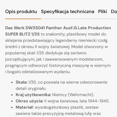
Opis produktu
Specyfikacja techniczna
Pliki
Do
Das Werk DW35041 Panther Ausf.G Late Production
SUPER BLITZ 1/35
to znakomity, plastikowy model do
sklejania przedstawiający legendarny niemiecki czołg
średni z okresu II wojny światowej. Model stworzony w
popularnej skali 1/35 dedykuje się zarówno
początkującym, jak i zaawansowanym modelarzom,
pragnącym odtworzyć historyczną maszynę w wiernym
i bogato zdetalizowanym wydaniu.
Skala:
1/35, co pozwala na wierne odwzorowanie
detali oryginału.
Kraj użytkownika:
Niemcy (Wehrmacht).
Okres użycia:
II wojna światowa, lata 1944-1945.
Materiał:
wysokogatunkowy plastik, zestaw
zawiera także precyzyjną metalową lufę oraz