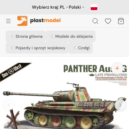
Przejdź
do
Wybierz kraj:
PL
Polski
treści
Koszyk
Strona główna
Modele do sklejania
Pojazdy i sprzęt wojskowy
Czołgi
Otwórz
media
1
w
widoku
galerii