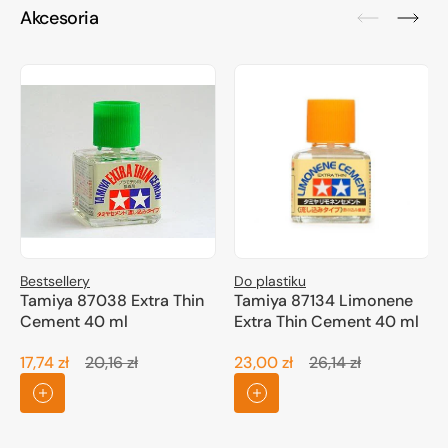
Akcesoria
Bestsellery
Do plastiku
Tamiya 87038 Extra Thin
Tamiya 87134 Limonene
Cement 40 ml
Extra Thin Cement 40 ml
17,74 zł
20,16 zł
23,00 zł
26,14 zł
Cena
Cena
Cena
Cena
promocyjna
regularna
promocyjna
regularna