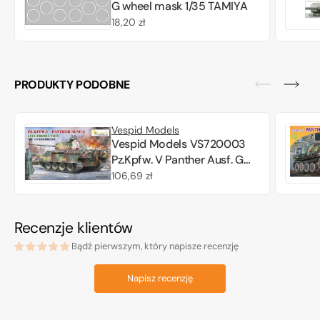
G wheel mask 1/35 TAMIYA
Cena
18,20 zł
regularna
PRODUKTY PODOBNE
Vespid Models
Vespid Models VS720003
Pz.Kpfw. V Panther Ausf. G
Late Production 1/72
Cena
106,69 zł
regularna
Recenzje klientów
Bądź pierwszym, który napisze recenzję
Napisz recenzję