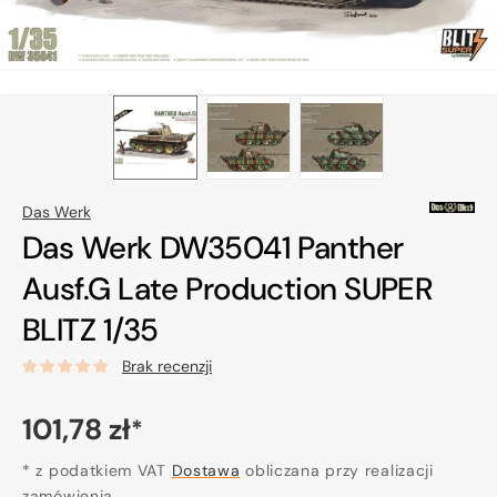
Das Werk
Das Werk DW35041 Panther
Ausf.G Late Production SUPER
BLITZ 1/35
Brak recenzji
Cena
101,78 zł
*
regularna
* z podatkiem VAT
Dostawa
obliczana przy realizacji
zamówienia.