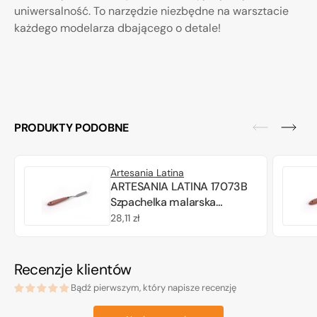
uniwersalność. To narzędzie niezbędne na warsztacie
każdego modelarza dbającego o detale!
PRODUKTY PODOBNE
Artesania Latina
ARTESANIA LATINA 17073B
Szpachelka malarska
(prostokąt) z drewnianą
Cena
28,11 zł
rączką
regularna
Recenzje klientów
Bądź pierwszym, który napisze recenzję