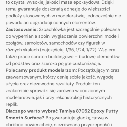
to czysta, wysokiej jakości masa epoksydowa. Dzięki
temu gwarantuje doskonałą adhezję do większości
podłoży stosowanych w modelarstwie, jednocześnie nie
powodując degradacji cennych elementów.
Zastosowanie:
Szpachlówka jest szczególnie polecana
do wypełniania spoin, wygładzania powierzchni modeli
czołgów, samolotów, samochodów czy figurek w
różnych skalach (najczęściej 1/35, 1/24, 1/72). Wspiera
także prace scratch buildingowe – budowę elementów
od podstaw oraz szeroko pojęte customizacje.
Polecamy produkt modelarzom:
Początkującym oraz
zaawansowanym, którzy cenią sobie jakość, wygodę
użycia oraz niezawodne rezultaty. Produkt ten
znakomicie sprawdzi się zarówno w codziennym
modelarstwie, jak i przy rekonstrukcji historycznych
replik.
Dlaczego warto wybrać Tamiya 87052 Epoxy Putty
Smooth Surface?
Bo gwarantuje gładką, łatwą w
obróbce powierzchnię, niezrównaną przyczepność i