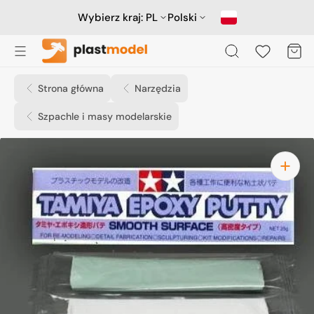
Przejdź
do
Wybierz kraj:
PL
Polski
treści
Koszyk
Strona główna
Narzędzia
Szpachle i masy modelarskie
Otwórz
media
1
w
widoku
galerii