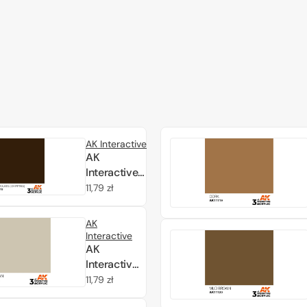
AK Interactive
AK
Interactive
AK11113
Cena
11,79 zł
CHOCOLATE
regularna
(CHIPPING)
AK
– STANDARD
Interactive
17ml
AK
Interactive
AK11114
Cena
11,79 zł
DECK TAN
regularna