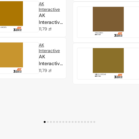
–
AK
STANDARD
Interactive
17ml
AK
Interactive
AK11117
Cena
11,79 zł
GOLDEN
regularna
BROWN –
AK
STANDARD
Interactive
17ml
AK
Interactive
AK11118
Cena
11,79 zł
OCHRE –
regularna
STANDARD
17ml