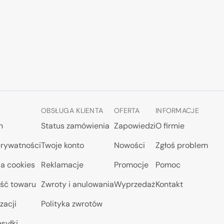
OBSŁUGA KLIENTA
OFERTA
INFORMACJE
n
Status zamówienia
Zapowiedzi
O firmie
prywatności
Twoje konto
Nowości
Zgłoś problem
a cookies
Reklamacje
Promocje
Pomoc
ść towaru
Zwroty i anulowania
Wyprzedaż
Kontakt
zacji
Polityka zwrotów
syłki