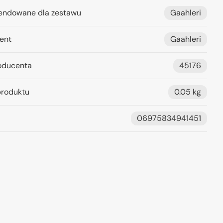
ndowane dla zestawu
Gaahleri
ent
Gaahleri
oducenta
45176
roduktu
0.05 kg
06975834941451