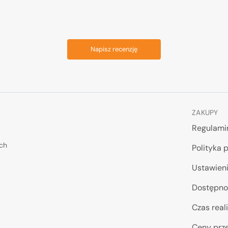
Napisz recenzję
ZAKUPY
Regulami
ych
Polityka 
Ustawieni
Dostępno
Czas reali
Ceny prze