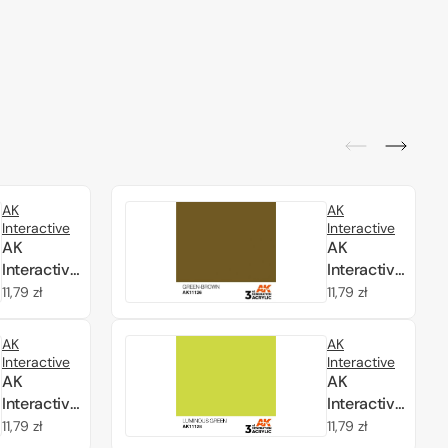
AK
AK
Interactive
Interactive
AK
AK
Interactive
Interactive
AK11119
AK11126
Cena
11,79 zł
Cena
11,79 zł
CORK –
GREEN-
regularna
regularna
STANDARD
BROWN –
AK
AK
17ml
STANDARD
Interactive
Interactive
17ml
AK
AK
Interactive
Interactive
AK11120
AK11128
Cena
11,79 zł
Cena
11,79 zł
MUD
LUMINOUS
regularna
regularna