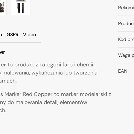
Rekome
Produc
a
GSPR
Video
Kod pr
er
Waga p
per
to produkt z kategorii farb i chemii
EAN
o malowania, wykańczania lub tworzenia
ramach.
ies Marker Red Copper to marker modelarski z
alny do malowania detali, elementów
ch.