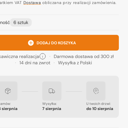
ularna
datkiem VAT
Dostawa
obliczana przy realizacji zamówienia.
ność
6 sztuk
Otwórz
DODAJ DO KOSZYKA
media
2
w
widoku
kawiczna realizacja
Darmowa dostawa od 300 zł
galerii
14 dni na zwrot
Wysyłka z Polski
Zamów:
Wysyłka:
U twoich drzwi:
6 sierpnia
7 sierpnia
do
10 sierpnia