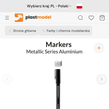
Przejdź
do
Wybierz kraj:
PL
Polski
treści
Koszyk
Strona główna
Farby i chemia modelarska
Otwórz
media
1
w
widoku
galerii