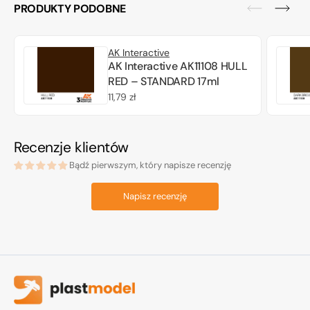
PRODUKTY PODOBNE
AK Interactive
AK Interactive AK11108 HULL
RED – STANDARD 17ml
Cena
11,79 zł
regularna
Recenzje klientów
Bądź pierwszym, który napisze recenzję
Napisz recenzję