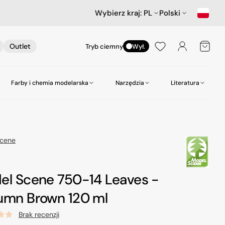
Wybierz kraj:
PL
Polski
Koszyk
Outlet
Tryb ciemny
Wył.
Farby i chemia modelarska
Narzędzia
Literatura
nictwa
ów
Samochody
Scenerie
Akcesoria lotnicze
Amazing Art.
Kleje
zepy
Star Wars & Science Fiction
Gabloty na modele
Heller
Narzędzia do wiercenia
Scene
Hasegawa Seria MechatroWeGo
Śruby i nakrętki
MR. Paint
Pasty polerskie itp
kujące
Figurki
Molotow
Pędzle
el Scene 750-14 Leaves -
odelarskie
Tamiya
Środki czyszczące
umn Brown 120 ml
Zero Paints
Brak recenzji