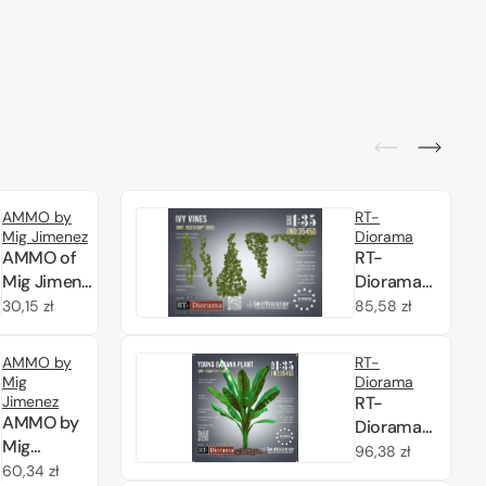
AMMO by
RT-
Mig Jimenez
Diorama
AMMO of
RT-
Mig Jimenez
Diorama
8468
35450 Ivy
Cena
30,15 zł
Cena
85,58 zł
Cornflowers
Vines 1/35
regularna
regularna
AMMO by
RT-
Mig
Diorama
Jimenez
RT-
AMMO by
Diorama
Mig
35453
Cena
96,38 zł
Jimenez
Cena
60,34 zł
Young
regularna