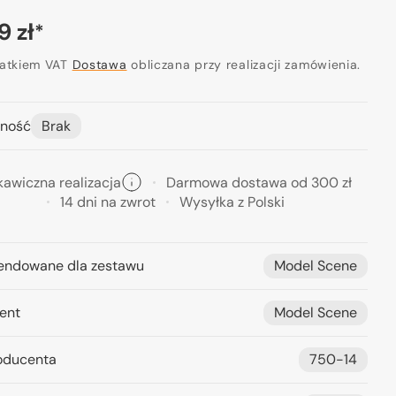
a
9 zł
*
ularna
datkiem VAT
Dostawa
obliczana przy realizacji zamówienia.
Otwórz
ność
Brak
media
2
w
widoku
kawiczna realizacja
Darmowa dostawa od 300 zł
galerii
14 dni na zwrot
Wysyłka z Polski
ndowane dla zestawu
Model Scene
ent
Model Scene
oducenta
750-14