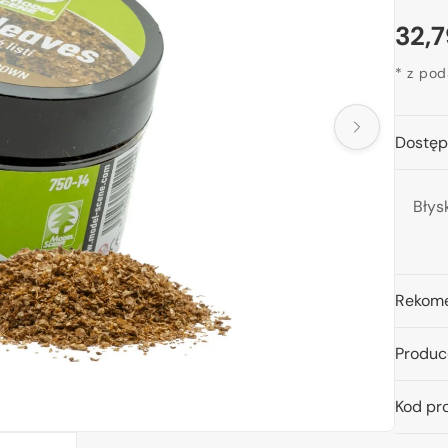
Cen
32,7
reg
* z po
twórz
Dostęp
edia
idoku
Błys
lerii
Rekome
Produc
Kod pr