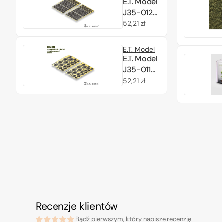
E.T. Model
J35-012
Leaves
Cena
52,21 zł
Type.3
regularna
1/35
E.T. Model
E.T. Model
J35-011
Leaves
Cena
52,21 zł
Type.2
regularna
1/35
Recenzje klientów
Bądź pierwszym, który napisze recenzję