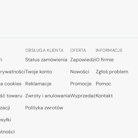
OBSŁUGA KLIENTA
OFERTA
INFORMACJE
n
Status zamówienia
Zapowiedzi
O firmie
prywatności
Twoje konto
Nowości
Zgłoś problem
a cookies
Reklamacje
Promocje
Pomoc
ść towaru
Zwroty i anulowania
Wyprzedaż
Kontakt
zacji
Polityka zwrotów
syłki
atności