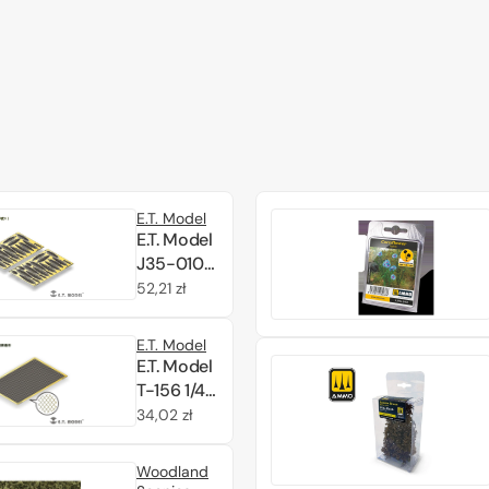
E.T. Model
E.T. Model
J35-010
Leaves
Cena
52,21 zł
Type.1 1/35
regularna
E.T. Model
E.T. Model
T-156 1/48
Chain Link
Cena
34,02 zł
Fence
regularna
Woodland