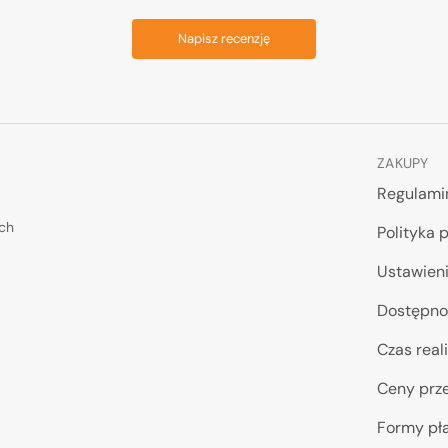
Napisz recenzję
ZAKUPY
Regulami
ych
Polityka 
Ustawieni
Dostępno
Czas reali
Ceny prze
Formy pł