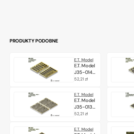
PRODUKTY PODOBNE
E.T. Model
E.T. Model
J35-014
Sun
Cena
52,21 zł
Flower
regularna
1/35
E.T. Model
E.T. Model
J35-013
Leaves
Cena
52,21 zł
Type.4
regularna
1/35
E.T. Model