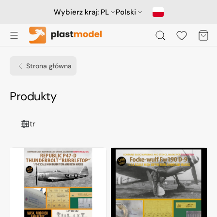
Przejdź
do
Wybierz kraj:
PL
Polski
treści
Koszyk
Strona główna
Kolekcja:
Produkty
Filtr