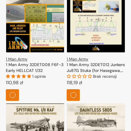
1 Man Army
1 Man Army
1 Man Army 32DET012 Junkers
1 Man Army 32DET008 F6F-3
Ju87G Stuka (for Hasegawa,
Early HELLCAT 1/32
Trumpeter) 1/32
Brak recenzji
1 opinie
Cena
118,19 zł
Cena
110,98 zł
regularna
regularna