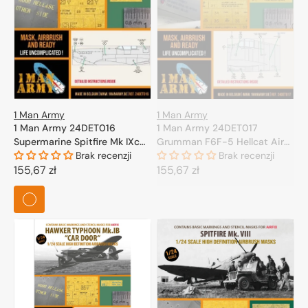
1 Man Army
1 Man Army
1 Man Army 24DET017
1 Man Army 24DET016
Grumman F6F-5 Hellcat Airfix
Supermarine Spitfire Mk IXc
1/24
Brak recenzji
Airfix 1/24
Brak recenzji
Cena
155,67 zł
Cena
155,67 zł
regularna
regularna