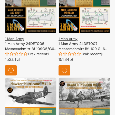
1 Man Army
1 Man Army
1 Man Army 24DET005
1 Man Army 24DET007
Messerschmitt Bf 109G5/G6
Messerschmitt Bf-109 G-6
(Airfix) 1/24
Brak recenzji
Late - High Definition
Brak recenzji
Cena
153,51 zł
Airbrush Masks for Trumpeter
Cena
151,34 zł
1/24
regularna
regularna