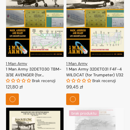
1 Man Army
1 Man Army
1 Man Army 32DET030 TBM-
1 Man Army 32DET031 F4F-4
3/3E AVENGER (for
WILDCAT (for Trumpeter) 1/32
Trumpeter) 1/32
Brak recenzji
Brak recenzji
Cena
121,80 zł
Cena
99,45 zł
regularna
regularna
brak produktu