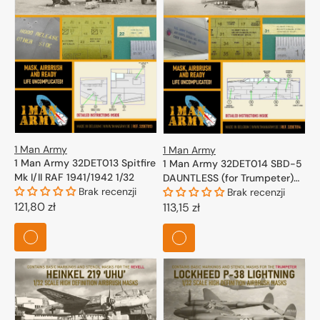
1 Man Army
1 Man Army
1 Man Army 32DET013 Spitfire
1 Man Army 32DET014 SBD-5
Mk I/II RAF 1941/1942 1/32
DAUNTLESS (for Trumpeter)
Brak recenzji
1/32
Brak recenzji
Cena
121,80 zł
Cena
113,15 zł
regularna
regularna