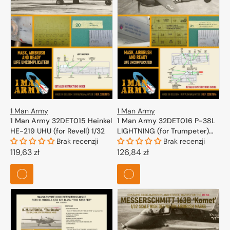
1 Man Army
1 Man Army
1 Man Army 32DET015 Heinkel
1 Man Army 32DET016 P-38L
HE-219 UHU (for Revell) 1/32
LIGHTNING (for Trumpeter)
Brak recenzji
1/32
Brak recenzji
Cena
119,63 zł
Cena
126,84 zł
regularna
regularna