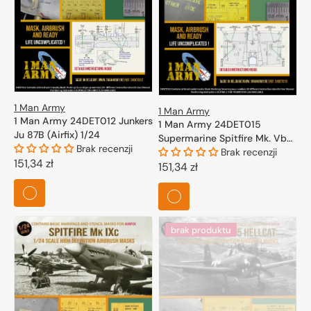
1 Man Army
1 Man Army
1 Man Army 24DET012 Junkers
1 Man Army 24DET015
Ju 87B (Airfix) 1/24
Supermarine Spitfire Mk. Vb
Brak recenzji
for Trumpeter 1/24
Brak recenzji
Cena
151,34 zł
Cena
151,34 zł
regularna
regularna
brak produktu