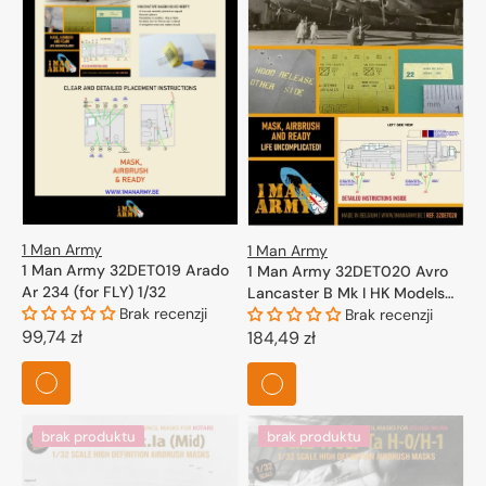
1 Man Army
1 Man Army
1 Man Army 32DET019 Arado
1 Man Army 32DET020 Avro
Ar 234 (for FLY) 1/32
Lancaster B Mk I HK Models
Brak recenzji
1/32
Brak recenzji
Cena
99,74 zł
Cena
184,49 zł
regularna
regularna
brak produktu
brak produktu