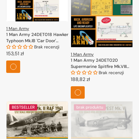
1 Man Army
1 Man Army 24DET018 Hawker
Typhoon Mk.IB 'Car Door'
(Airfix) 1/24
Brak recenzji
Cena
153,51 zł
1 Man Army
1 Man Army 24DET020
regularna
Supermarine Spitfire Mk.VIII
for Airfix kits 1/24
Brak recenzji
Cena
188,82 zł
regularna
BESTSELLER
brak produktu