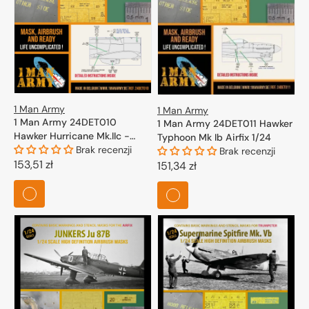
1 Man Army
1 Man Army
1 Man Army 24DET010
1 Man Army 24DET011 Hawker
Hawker Hurricane Mk.IIc -
Typhoon Mk Ib Airfix 1/24
High Definition Airbrush
Brak recenzji
Brak recenzji
Masks for Trumpeter kits 1/24
Cena
153,51 zł
Cena
151,34 zł
regularna
regularna