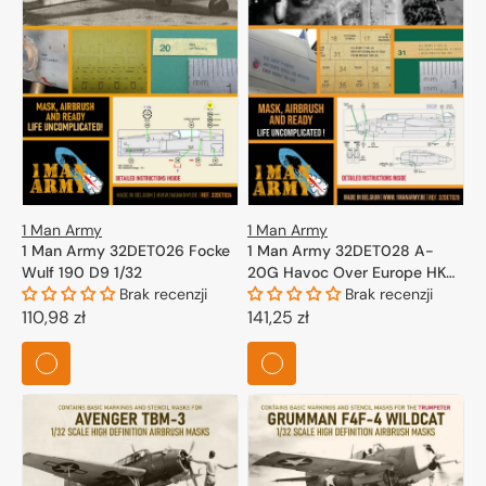
1 Man Army
1 Man Army
1 Man Army 32DET026 Focke
1 Man Army 32DET028 A-
Wulf 190 D9 1/32
20G Havoc Over Europe HK
Brak recenzji
Models 1/32
Brak recenzji
Cena
110,98 zł
Cena
141,25 zł
regularna
regularna