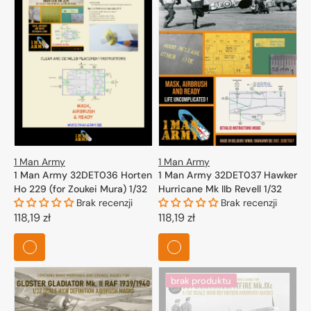
1 Man Army
1 Man Army
1 Man Army 32DET036 Horten
1 Man Army 32DET037 Hawker
Ho 229 (for Zoukei Mura) 1/32
Hurricane Mk IIb Revell 1/32
Brak recenzji
Brak recenzji
Cena
118,19 zł
Cena
118,19 zł
regularna
regularna
brak produktu