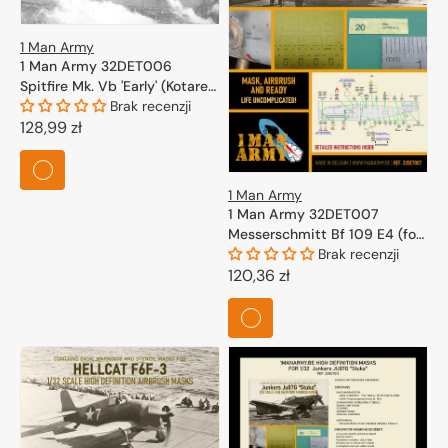
1 Man Army
1 Man Army 32DET006
Spitfire Mk. Vb 'Early' (Kotare)
1/32
Brak recenzji
Cena
128,99 zł
regularna
1 Man Army
1 Man Army 32DET007
Messerschmitt Bf 109 E4 (for
Eduard, Trumpeter) 1/32
Brak recenzji
Cena
120,36 zł
regularna