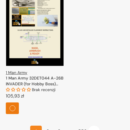
1 Man Army
1 Man Army 32DET044 A-26B
INVADER (for Hobby Boss)
1/32
Brak recenzji
Cena
105,93 zł
regularna