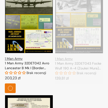
1 Man Army
1 Man Army
1 Man Army 32DET042 Avro
1 Man Army 32DET043 Focke
Lancaster B Mk I (Border
Wulf 190 A-4 (Zoukei Mura)
Model) 1/32
Brak recenzji
1/32
Brak recenzji
Cena
203,23 zł
Cena
139,81 zł
regularna
regularna