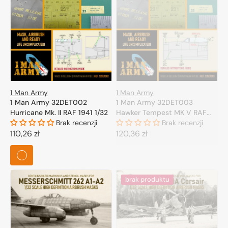
1 Man Army
1 Man Army
1 Man Army 32DET002
1 Man Army 32DET003
Hurricane Mk. II RAF 1941 1/32
Hawker Tempest MK V RAF
Brak recenzji
1/32
Brak recenzji
Cena
110,26 zł
Cena
120,36 zł
regularna
regularna
brak produktu