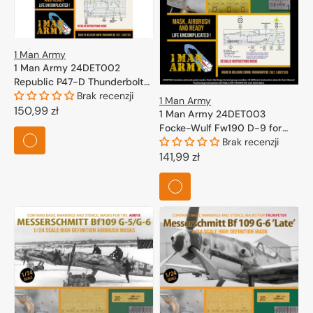
1 Man Army
1 Man Army 24DET002
Republic P47-D Thunderbolt
'Bubbletop' (Kinetic) 1/24
Brak recenzji
1 Man Army
Cena
150,99 zł
1 Man Army 24DET003
regularna
Focke-Wulf Fw190 D-9 for
Trumpeter 1/24
Brak recenzji
Cena
141,99 zł
regularna