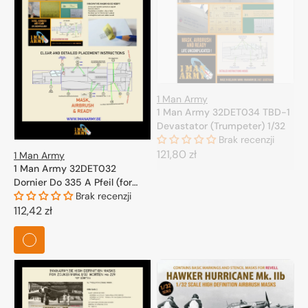
1 Man Army
1 Man Army 32DET034 TBD-1
Devastator (Trumpeter) 1/32
Brak recenzji
Cena
121,80 zł
1 Man Army
1 Man Army 32DET032
regularna
Dornier Do 335 A Pfeil (for
HK-Model, Zoukei Mura) 1/32
Brak recenzji
Cena
112,42 zł
regularna