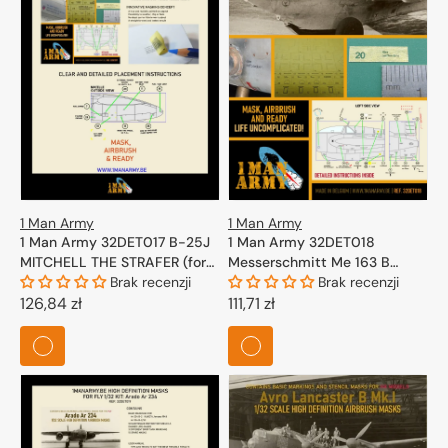
1 Man Army
1 Man Army
1 Man Army 32DET017 B-25J
1 Man Army 32DET018
MITCHELL THE STRAFER (for
Messerschmitt Me 163 B
HK-Models) 1/32
Brak recenzji
Komet (for Meng) 1/32
Brak recenzji
Cena
126,84 zł
Cena
111,71 zł
regularna
regularna