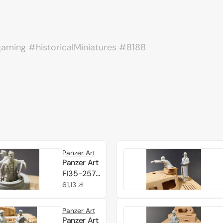
ing #historicalMiniatures #8188
Panzer Art
Panzer Art
FI35-257
DAK “Tiger”
Cena
61,13 zł
tank
regularna
commander
Panzer Art
1/35
Panzer Art