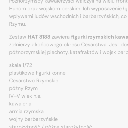
Późnorzymscy kawalerzyści walczyli na wielu fro
Hunom oraz wojskom perskim. Ich wyposażenie łąc
wpływami ludów wschodnich i barbarzyńskich, co o
Rzymu.
Zestaw
HAT 8188
zawiera
figurki rzymskich kaw
żołnierzy z końcowego okresu Cesarstwa. Jest dos
późnorzymskiej piechoty, katafraktów i wojsk barb
skala 1/72
plastikowe figurki konne
Cesarstwo Rzymskie
późny Rzym
IV–V wiek n.e.
kawaleria
armia rzymska
wojny barbarzyńskie
starożytność / późna starożytność