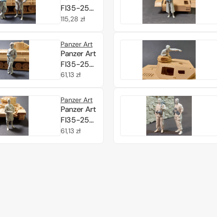
FI35-256
Italian
Cena
115,28 zł
tankers
regularna
set 1/35
Panzer Art
Panzer Art
FI35-255
Italian
Cena
61,13 zł
tank
regularna
mechanic
Panzer Art
1/35
Panzer Art
FI35-254
Italian
Cena
61,13 zł
tank
regularna
officer
1/35