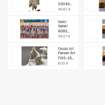
53045
U.S. Tank
Cena
46,62 zł
Riders
regularna
(Winter
Italeri
1944-45)
Italeri
1/35
6092
Napoleonic
Cena
34,07 zł
French
regularna
Infantry
Panzer Art
1800-1805
Panzer Art
1/72
FI35-258
DAK
Cena
61,13 zł
“Tiger”
regularna
tank
loader
1/35