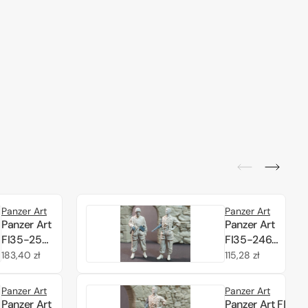
Panzer Art
Panzer Art
Panzer Art
Panzer Art
FI35-253
FI35-246
DAK Pz. IV
German
Cena
183,40 zł
Cena
115,28 zł
tank crew
fallschirmjagers
regularna
regularna
set 1/35
at rest set 1/35
Panzer Art
Panzer Art
Panzer Art
Panzer Art FI35-