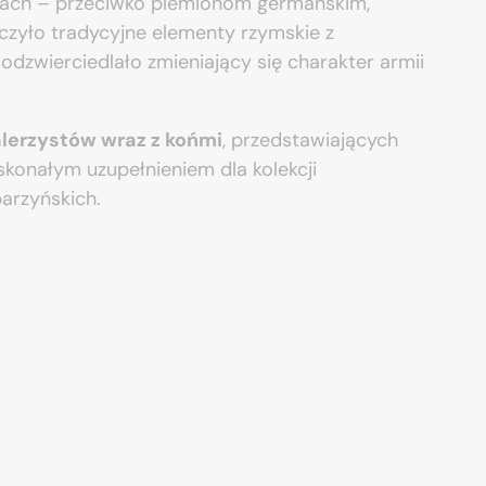
ntach – przeciwko plemionom germańskim,
zyło tradycyjne elementy rzymskie z
dzwierciedlało zmieniający się charakter armii
alerzystów wraz z końmi
, przedstawiających
konałym uzupełnieniem dla kolekcji
arzyńskich.