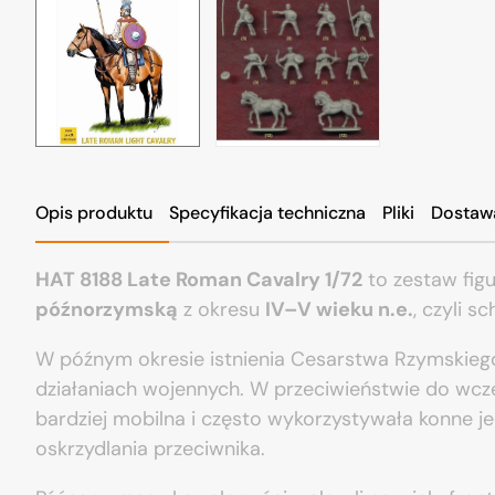
Opis produktu
Specyfikacja techniczna
Pliki
Dostaw
HAT
8188 Late Roman Cavalry 1/72
to zestaw fig
późnorzymską
z okresu
IV–V wieku n.e.
, czyli 
W późnym okresie istnienia Cesarstwa Rzymskiego
działaniach wojennych. W przeciwieństwie do wcz
bardziej mobilna i często wykorzystywała konne j
oskrzydlania przeciwnika.