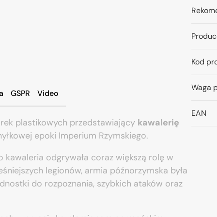
Rekome
Produc
Kod pr
Waga p
a
GSPR
Video
EAN
urek plastikowych przedstawiający
kawalerię
schyłkowej epoki Imperium Rzymskiego.
 kawaleria odgrywała coraz większą rolę w
eśniejszych legionów, armia późnorzymska była
ednostki do rozpoznania, szybkich ataków oraz