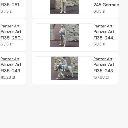
FI35-251
245 German
DAK
fallschirmjagerat
Cena
61,13 zł
Cena
61,13 zł
Pz.lll/IV
rest No2 1/35
regularna
regularna
tank
Panzer Art
Panzer Art
officer
Panzer Art
Panzer Art
1/35
FI35-250
FI35-244
DAK Pz.lll/IV
German
Cena
61,13 zł
Cena
61,13 zł
tank
fallschirmjager
regularna
regularna
commander
at rest No1 1/35
Panzer Art
Panzer Art
1/35
Panzer Art
Panzer Art
FI35-249
FI35-243
German
Wounded
Cena
115,28 zł
Cena
167,68 zł
fallschirmjager
fallschirmjager
regularna
regularna
MG34 team
set 1/35
set 1/35