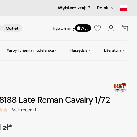
Wybierz kraj:
PL
Polski
Koszyk
Outlet
Tryb ciemny
Wył.
Farby i chemia modelarska
Narzędzia
Literatura
nictwa
ów
Samochody
Scenerie
Akcesoria lotnicze
Amazing Art.
Kleje
zepy
Star Wars & Science Fiction
Gabloty na modele
Heller
Narzędzia do wiercenia
Hasegawa Seria MechatroWeGo
Śruby i nakrętki
MR. Paint
Pasty polerskie itp
8188 Late Roman Cavalry 1/72
kujące
Figurki
Molotow
Pędzle
Brak recenzji
odelarskie
Tamiya
Środki czyszczące
a
 zł
Zero Paints
*