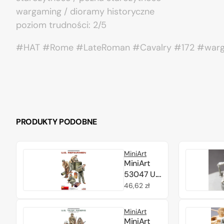
wargaming / dioramy historyczne
poziom trudności: 2/5
#HAT #Rome #LateRoman #Cavalry #172 #wargam
PRODUKTY PODOBNE
MiniArt
MiniArt
53047 U.S.
Repairmen
Cena
46,62 zł
1/35
regularna
MiniArt
MiniArt