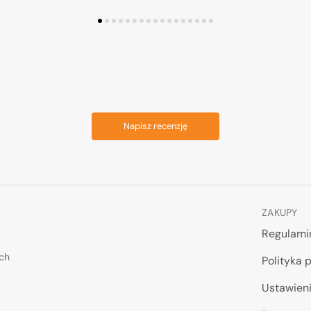
Napisz recenzję
ZAKUPY
Regulami
ych
Polityka 
Ustawieni