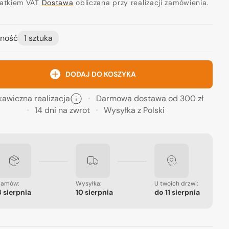
ularna
datkiem VAT
Dostawa
obliczana przy realizacji zamówienia.
ność
1 sztuka
Otwórz
DODAJ DO KOSZYKA
media
2
w
kawiczna realizacja
Darmowa dostawa od 300 zł
widoku
galerii
14 dni na zwrot
Wysyłka z Polski
Zamów:
Wysyłka:
U twoich drzwi:
8 sierpnia
10 sierpnia
do
11 sierpnia