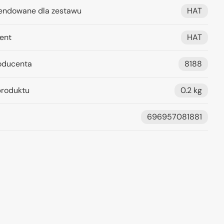
ndowane dla zestawu
HAT
ent
HAT
oducenta
8188
roduktu
0.2 kg
696957081881