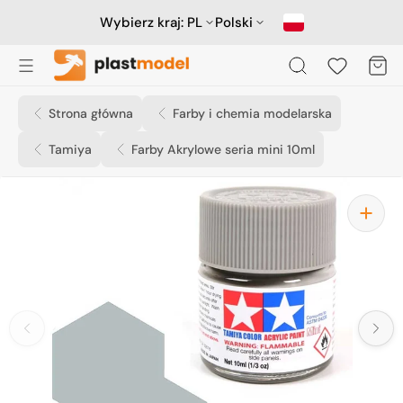
Przejdź
do
Wybierz kraj:
PL
Polski
treści
Koszyk
Strona główna
Farby i chemia modelarska
Tamiya
Farby Akrylowe seria mini 10ml
Otwórz
media
1
w
widoku
galerii