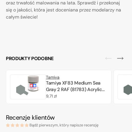
oraz trwałość malowania na lata. Sprawdź i przekonaj
się o jakości, która jest doceniana przez modelarzy na
całym świecie!
PRODUKTY PODOBNE
Tamiya
Tamiya XF83 Medium Sea
Gray 2 RAF (81783) Acrylic
paint 10ml
Cena
9,71 zł
regularna
Recenzje klientów
Bądź pierwszym, który napisze recenzję