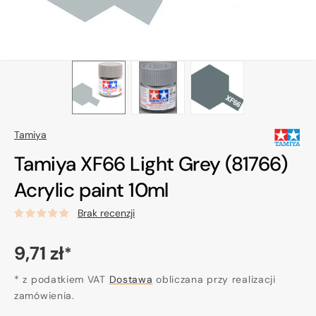
Tamiya
Tamiya XF66 Light Grey (81766)
Acrylic paint 10ml
Brak recenzji
Cena
9,71 zł
*
regularna
* z podatkiem VAT
Dostawa
obliczana przy realizacji
zamówienia.