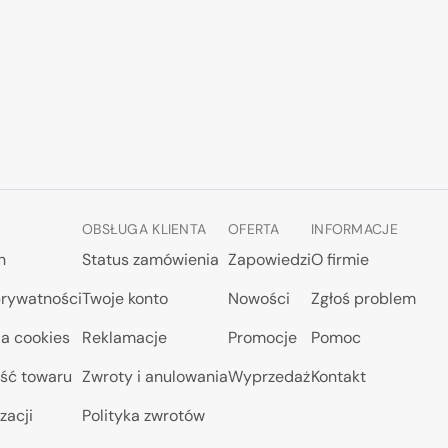
OBSŁUGA KLIENTA
OFERTA
INFORMACJE
n
Status zamówienia
Zapowiedzi
O firmie
prywatności
Twoje konto
Nowości
Zgłoś problem
a cookies
Reklamacje
Promocje
Pomoc
ść towaru
Zwroty i anulowania
Wyprzedaż
Kontakt
zacji
Polityka zwrotów