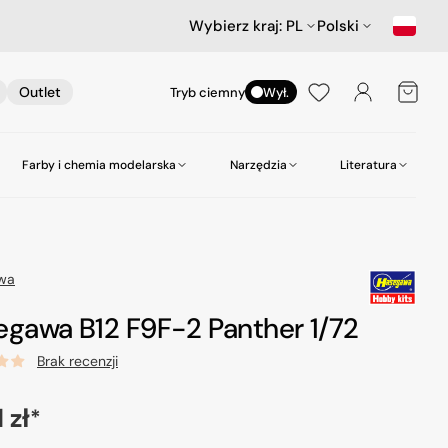
Wybierz kraj:
PL
Polski
Koszyk
Outlet
Tryb ciemny
Wył.
Farby i chemia modelarska
Narzędzia
Literatura
nictwa
ów
Samochody
Scenerie
Akcesoria lotnicze
Amazing Art.
Kleje
zepy
Star Wars & Science Fiction
Gabloty na modele
Heller
Narzędzia do wiercenia
wa
Hasegawa Seria MechatroWeGo
Śruby i nakrętki
MR. Paint
Pasty polerskie itp
egawa B12 F9F-2 Panther 1/72
kujące
Figurki
Molotow
Pędzle
Brak recenzji
odelarskie
Tamiya
Środki czyszczące
a
 zł
Zero Paints
*