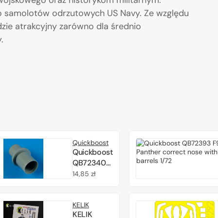
ojskowego oraz historykom militarnym.
do samolotów odrzutowych US Navy. Ze względu
zie atrakcyjny zarówno dla średnio
.
Quickboost
Quickboost
QB72340
F9F-2
Cena
14,85 zł
Panther
regularna
exhaust
KELIK
nozzle 1/72
KELIK