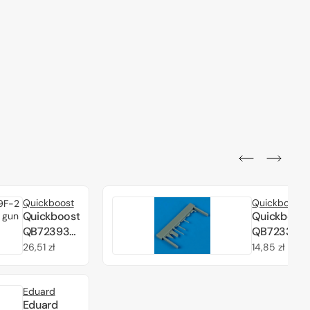
Quickboost
Quickboost
Quickboost
Quickboost
QB72393
QB72339
F9F-2
F9F-2
Cena
26,51 zł
Cena
14,85 zł
Panther
Panther
regularna
regularna
correct
pitot tube,
Eduard
nose with
antennas
Eduard
gun barrels
1/72