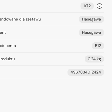
1/72
ndowane dla zestawu
Hasegawa
ent
Hasegawa
oducenta
B12
roduktu
0.24 kg
4967834012424