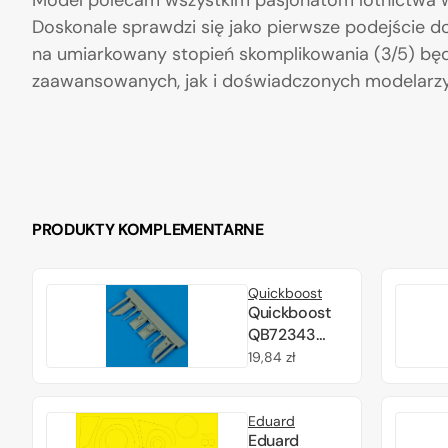
Model polecam wszystkim pasjonatom lotnictwa w
Doskonale sprawdzi się jako pierwsze podejście 
na umiarkowany stopień skomplikowania (3/5) będ
zaawansowanych, jak i doświadczonych modelarzy
PRODUKTY KOMPLEMENTARNE
Quickboost
Quickboost
QB72343
F9F-2
Cena
19,84 zł
Panther
regularna
undercarriage
Eduard
covers 1/72
Eduard