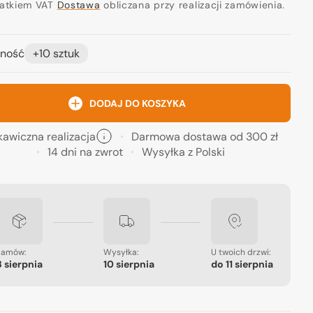
ularna
datkiem VAT
Dostawa
obliczana przy realizacji zamówienia.
ność
+10 sztuk
DODAJ DO KOSZYKA
kawiczna realizacja
Darmowa dostawa od 300 zł
14 dni na zwrot
Wysyłka z Polski
Zamów:
Wysyłka:
U twoich drzwi:
8 sierpnia
10 sierpnia
do
11 sierpnia