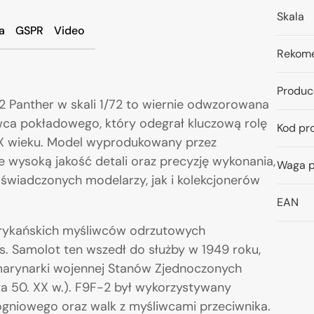
Skala
a
GSPR
Video
Rekome
Produc
2 Panther
w skali 1/72 to wiernie odwzorowana
ca pokładowego, który odegrał kluczową rolę
Kod pr
XX wieku. Model wyprodukowany przez
wysoką jakość detali oraz precyzję wykonania,
Waga p
wiadczonych modelarzy, jak i kolekcjonerów
EAN
merykańskich myśliwców odrzutowych
. Samolot ten wszedł do służby w 1949 roku,
arynarki wojennej Stanów Zjednoczonych
ta 50. XX w.). F9F-2 był wykorzystywany
niowego oraz walk z myśliwcami przeciwnika.