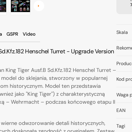
Skala
a
GSPR
Video
Rekome
Sd.Kfz.182 Henschel Turret - Upgrade Version
Produc
King Tiger Ausf.B Sd.Kfz.182 Henschel Turret –
 model do sklejania, stworzony w popularnej
Kod pr
om historycznym. Model ten przedstawia
ównież jako "King Tiger") z charakterystyczną
Waga p
cką – Wehrmacht – podczas końcowego etapu II
EAN
wierne odwzorowanie detali historycznych,
Tagi
cych doskonałą zgodność z oryginałem. Zestaw