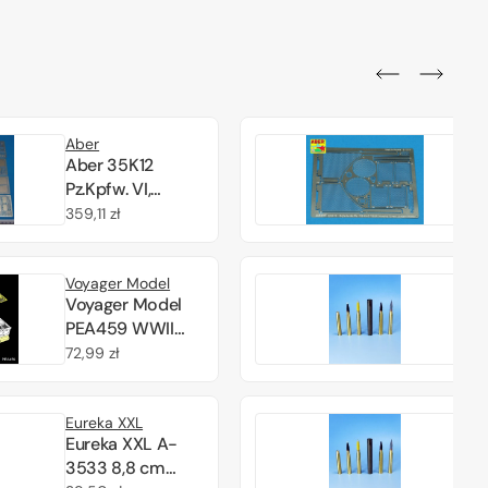
Aber
A
Aber 35K12
A
Pz.Kpfw. VI,
G
Ausf.B (Sd.Kfz.
g
Cena
359,11 zł
C
4
182) King Tiger
S
regularna
r
(Henschel Turret)
T
Voyager Model
E
1/35
T
Voyager Model
E
PEA459 WWII
3
German
S
Cena
72,99 zł
C
3
Sd.Kfz.182 King
K
regularna
r
Tiger Schurzen
Eureka XXL
E
(For
Eureka XXL A-
E
DRAGON/ZVEZDA
3533 8,8 cm
3
kit) 1/35