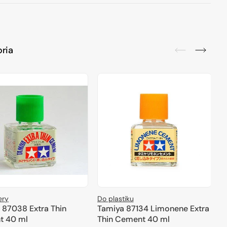
ria
ery
Do plastiku
B
 87038 Extra Thin
Tamiya 87134 Limonene Extra
T
t 40 ml
Thin Cement 40 ml
C