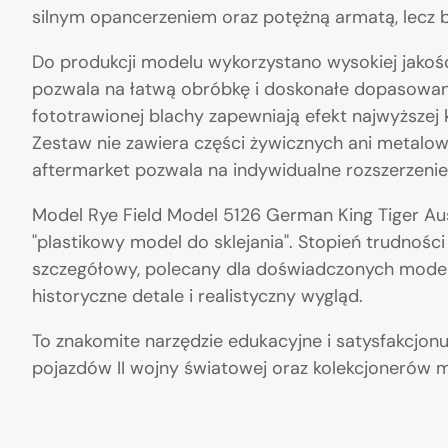
silnym opancerzeniem oraz potężną armatą, lecz b
Do produkcji modelu wykorzystano wysokiej jakości
pozwala na łatwą obróbkę i doskonałe dopasowan
fototrawionej blachy zapewniają efekt najwyższej 
Zestaw nie zawiera części żywicznych ani metalow
aftermarket pozwala na indywidualne rozszerzenie
Model Rye Field Model 5126 German King Tiger Aus
"plastikowy model do sklejania". Stopień trudnośc
szczegółowy, polecany dla doświadczonych model
historyczne detale i realistyczny wygląd.
To znakomite narzędzie edukacyjne i satysfakcjo
pojazdów II wojny światowej oraz kolekcjonerów 