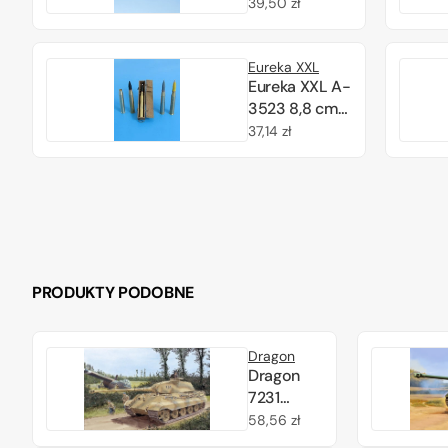
Pzgr.Patr.39/43
Cena
39,50 zł
Kw.K.43 1/35
regularna
Eureka XXL
Eureka XXL A-
3523 8,8 cm
Gr.Patr.39 Hl
Cena
37,14 zł
Kw.K.43 1/35
regularna
PRODUKTY PODOBNE
Dragon
Dragon
7231
Sd.Kfz.182
Cena
58,56 zł
Kingtiger
regularna