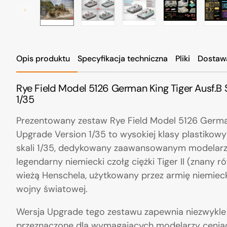
Opis produktu
Specyfikacja techniczna
Pliki
Dostaw
Rye Field Model 5126 German King Tiger Ausf.B 
1/35
Prezentowany zestaw Rye Field Model 5126 German 
Upgrade Version 1/35 to wysokiej klasy plastikowy
skali 1/35, dedykowany zaawansowanym modelarz
legendarny niemiecki czołg ciężki Tiger II (znany r
wieżą Henschela, użytkowany przez armię niemie
wojny światowej.
Wersja Upgrade tego zestawu zapewnia niezwykle 
przeznaczone dla wymagających modelarzy cenią