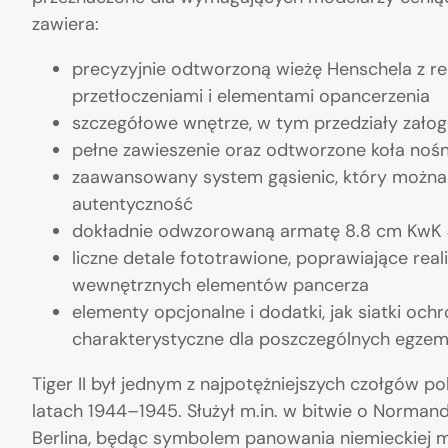
zawiera:
precyzyjnie odtworzoną wieżę Henschela z r
przetłoczeniami i elementami opancerzenia
szczegółowe wnętrze, w tym przedziały załogi, 
pełne zawieszenie oraz odtworzone koła noś
zaawansowany system gąsienic, który można
autentyczność
dokładnie odwzorowaną armatę 8.8 cm KwK 
liczne detale fototrawione, poprawiające re
wewnętrznych elementów pancerza
elementy opcjonalne i dodatki, jak siatki oc
charakterystyczne dla poszczególnych egzem
Tiger II był jednym z najpotężniejszych czołgów 
latach 1944–1945. Służył m.in. w bitwie o Norman
Berlina, będąc symbolem panowania niemieckiej my