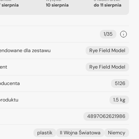
7 sierpnia
10 sierpnia
do
11 sierpnia
1/35
ndowane dla zestawu
Rye Field Model
ent
Rye Field Model
oducenta
5126
roduktu
1.5 kg
4897062621986
plastik
II Wojna Światowa
Niemcy