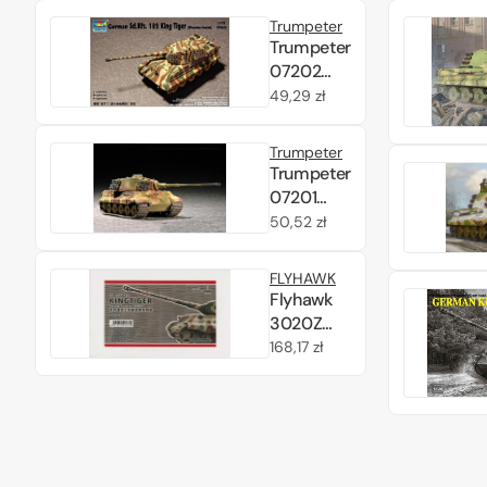
Porsche
Trumpeter
Turret 1/72
Trumpeter
07202
German
Cena
49,29 zł
Sd.Kfz.182
regularna
King Tiger
Trumpeter
(Porsche
Trumpeter
turret)
07201
1/72
German
Cena
50,52 zł
Sd.Kfz. 182
regularna
King Tiger
FLYHAWK
(Henschel
Flyhawk
turret)
3020Z
1/72
Sd.Kfz. 182
Cena
168,17 zł
Kingtiger
regularna
Porsche
Turret
with
Zimmerit