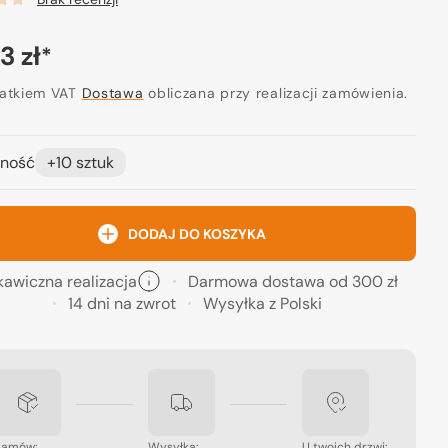
a
3 zł
*
ularna
datkiem VAT
Dostawa
obliczana przy realizacji zamówienia.
Otwórz
media
ność
+10 sztuk
2
w
widoku
galerii
DODAJ DO KOSZYKA
kawiczna realizacja
Darmowa dostawa od 300 zł
14 dni na zwrot
Wysyłka z Polski
Zamów:
Wysyłka:
U twoich drzwi: