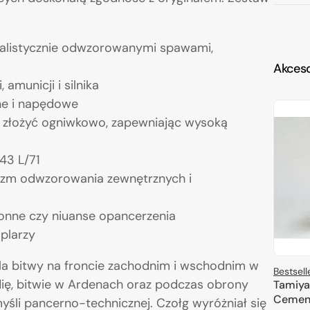
ealistycznie odwzorowanymi spawami,
Akceso
amunicji i silnika
ne i napędowe
 złożyć ogniwkowo, zapewniając wysoką
43 L/71
alizm odwzorowania zewnętrznych i
hronne czy niuanse opancerzenia
plarzy
pola bitwy na froncie zachodnim i wschodnim w
Bestsell
dię, bitwie w Ardenach oraz podczas obrony
Tamiya
Cemen
śli pancerno-technicznej. Czołg wyróżniał się