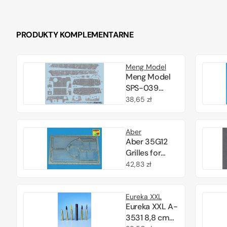
PRODUKTY KOMPLEMENTARNE
Meng Model
Meng Model
SPS-039
Sd.Kfz.182 King
Cena
38,65 zł
Tiger
regularna
Zimmerit
Aber
Decal 1/35
Aber 35G12
Grilles for
german tank
Cena
42,83 zł
Sd.Kfz. 182
regularna
King Tiger
Eureka XXL
(Porsche
Eureka XXL A-
Turret) 1/35
3531 8,8 cm