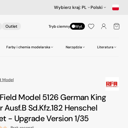
Wybierz kraj:
PL
Polski
Koszyk
Outlet
Tryb ciemny
Wył.
Farby i chemia modelarska
Narzędzia
Literatura
nictwa
ów
Samochody
Scenerie
Akcesoria lotnicze
Amazing Art.
Kleje
zepy
Star Wars & Science Fiction
Gabloty na modele
Heller
Narzędzia do wiercenia
ld Model
Hasegawa Seria MechatroWeGo
Śruby i nakrętki
MR. Paint
Pasty polerskie itp
 Field Model 5126 German King
kujące
Figurki
Molotow
Pędzle
r Ausf.B Sd.Kfz.182 Henschel
odelarskie
Tamiya
Środki czyszczące
et - Upgrade Version 1/35
Zero Paints
Brak recenzji