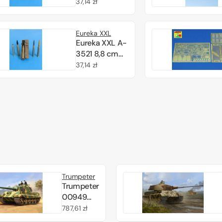
Sprgr.Patr.L/4,5
Cena
37,14 zł
Kw.K.43 1/35
regularna
Eureka XXL
Eureka XXL A-
3521 8,8 cm
Pzgr.Patr.39/43
Cena
37,14 zł
Kw.K.43 1/35
regularna
Trumpeter
Trumpeter
00949
Pz.Kpfw.VI
Cena
787,61 zł
Sd.Kfz.182
regularna