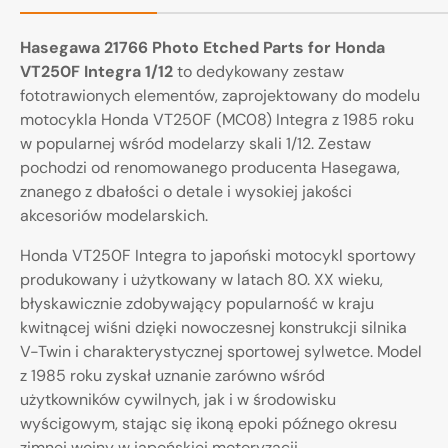
Hasegawa 21766 Photo Etched Parts for Honda
VT250F Integra 1/12
to dedykowany zestaw
fototrawionych elementów, zaprojektowany do modelu
motocykla Honda VT250F (MC08) Integra z 1985 roku
w popularnej wśród modelarzy skali 1/12. Zestaw
pochodzi od renomowanego producenta Hasegawa,
znanego z dbałości o detale i wysokiej jakości
akcesoriów modelarskich.
Honda VT250F Integra to japoński motocykl sportowy
produkowany i użytkowany w latach 80. XX wieku,
błyskawicznie zdobywający popularność w kraju
kwitnącej wiśni dzięki nowoczesnej konstrukcji silnika
V-Twin i charakterystycznej sportowej sylwetce. Model
z 1985 roku zyskał uznanie zarówno wśród
użytkowników cywilnych, jak i w środowisku
wyścigowym, stając się ikoną epoki późnego okresu
zimnej wojny w japońskiej motoryzacji.