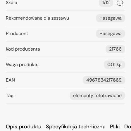
Skala
1/12
Rekomendowane dla zestawu
Hasegawa
Producent
Hasegawa
Kod producenta
21766
Waga produktu
0.01 kg
EAN
4967834217669
Tagi
elementy fototrawione
Opis produktu
Specyfikacja techniczna
Pliki
Do