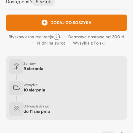
Dostępność
6 sztuk
DODAJ DO KOSZYKA
Błyskawiczna realizacja
Darmowa dostawa od 300 zł
14 dni na zwrot
Wysyłka z Polski
Zamów:
9 sierpnia
Wysyłka:
10 sierpnia
U twoich drzwi:
do
11 sierpnia