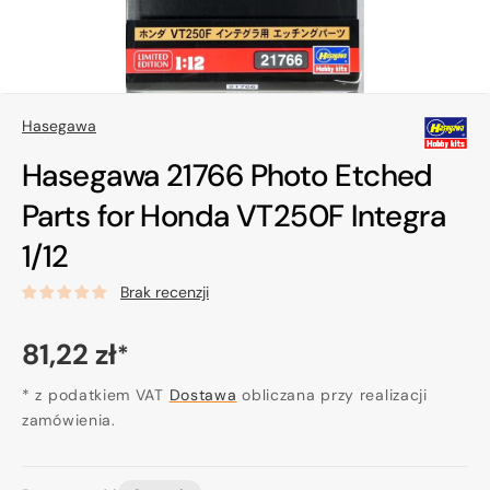
Hasegawa
Hasegawa 21766 Photo Etched
Parts for Honda VT250F Integra
1/12
Brak recenzji
Cena
81,22 zł
*
regularna
* z podatkiem VAT
Dostawa
obliczana przy realizacji
zamówienia.