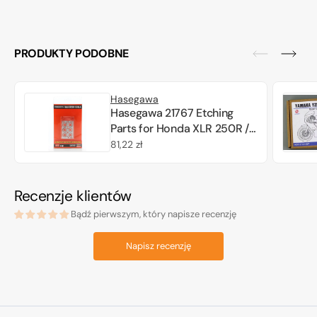
PRODUKTY PODOBNE
Hasegawa
Hasegawa 21767 Etching
Parts for Honda XLR 250R /
XLR Baja 1/12
Cena
81,22 zł
regularna
Recenzje klientów
Bądź pierwszym, który napisze recenzję
Napisz recenzję