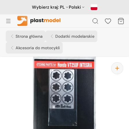
Przejdź
do
Wybierz kraj:
PL
Polski
treści
Koszyk
Strona główna
Dodatki modelarskie
Akcesoria do motocykli
Otwórz
media
1
w
widoku
galerii