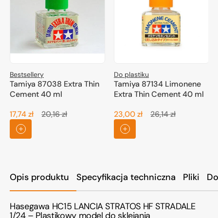
Bestsellery
Do plastiku
Tamiya 87038 Extra Thin
Tamiya 87134 Limonene
Cement 40 ml
Extra Thin Cement 40 ml
17,74 zł
20,16 zł
23,00 zł
26,14 zł
Cena
Cena
Cena
Cena
promocyjna
regularna
promocyjna
regularna
Opis produktu
Specyfikacja techniczna
Pliki
Do
Hasegawa HC15 LANCIA STRATOS HF STRADALE
1/24 – Plastikowy model do sklejania