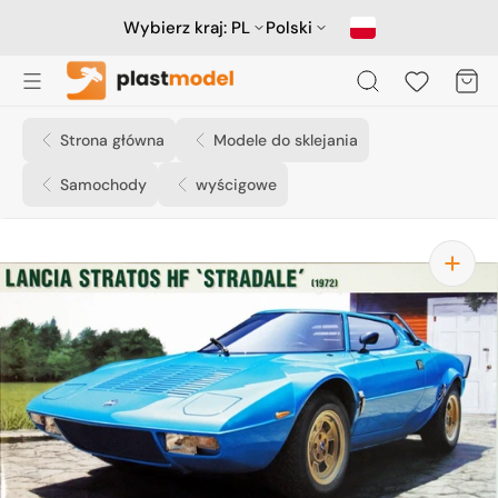
Przejdź
do
Wybierz kraj:
PL
Polski
treści
Koszyk
Strona główna
Modele do sklejania
Samochody
wyścigowe
Otwórz
media
1
w
widoku
galerii