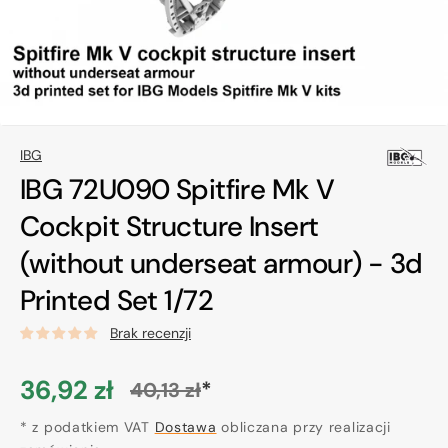
w
widoku
galerii
IBG
IBG 72U090 Spitfire Mk V
Cockpit Structure Insert
(without underseat armour) - 3d
Printed Set 1/72
Brak recenzji
36,92 zł
*
40,13 zł
Cena
Cena
promocyjna
* z podatkiem VAT
regularna
Dostawa
obliczana przy realizacji