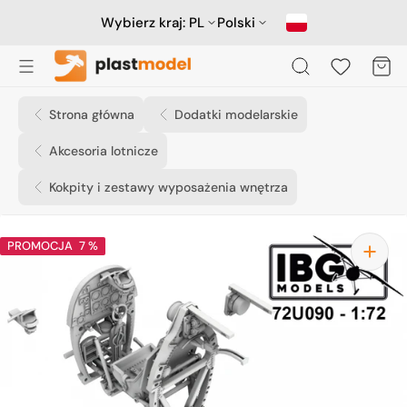
Przejdź
do
Wybierz kraj:
PL
Polski
treści
Koszyk
Strona główna
Dodatki modelarskie
Akcesoria lotnicze
Kokpity i zestawy wyposażenia wnętrza
PROMOCJA
7 %
Otwórz
media
1