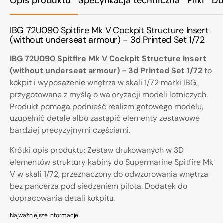
Opis produktu
Specyfikacja techniczna
Pliki
Do
IBG 72U090 Spitfire Mk V Cockpit Structure Insert
(without underseat armour) - 3d Printed Set 1/72
IBG 72U090 Spitfire Mk V Cockpit Structure Insert
(without underseat armour) - 3d Printed Set 1/72
to
kokpit i wyposażenie wnętrza w skali 1/72 marki IBG,
przygotowane z myślą o waloryzacji modeli lotniczych.
Produkt pomaga podnieść realizm gotowego modelu,
uzupełnić detale albo zastąpić elementy zestawowe
bardziej precyzyjnymi częściami.
Krótki opis produktu: Zestaw drukowanych w 3D
elementów struktury kabiny do Supermarine Spitfire Mk
V w skali 1/72, przeznaczony do odwzorowania wnętrza
bez pancerza pod siedzeniem pilota. Dodatek do
dopracowania detali kokpitu.
Najważniejsze informacje