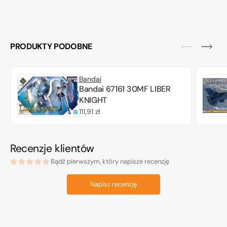
PRODUKTY PODOBNE
Bandai
Bandai 67161 30MF LIBER
KNIGHT
Cena
111,91 zł
regularna
Recenzje klientów
Bądź pierwszym, który napisze recenzję
Napisz recenzję