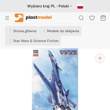
Przejdź
do
Wybierz kraj:
PL
Polski
treści
Koszyk
Strona główna
Modele do sklejania
Star Wars & Science Fiction
Otwórz
media
1
w
widoku
galerii