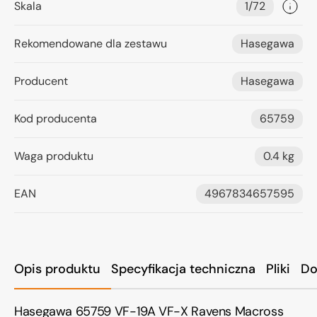
Skala
1/72
Rekomendowane dla zestawu
Hasegawa
Producent
Hasegawa
Kod producenta
65759
Waga produktu
0.4 kg
EAN
4967834657595
Opis produktu
Specyfikacja techniczna
Pliki
Do
Hasegawa 65759 VF-19A VF-X Ravens Macross