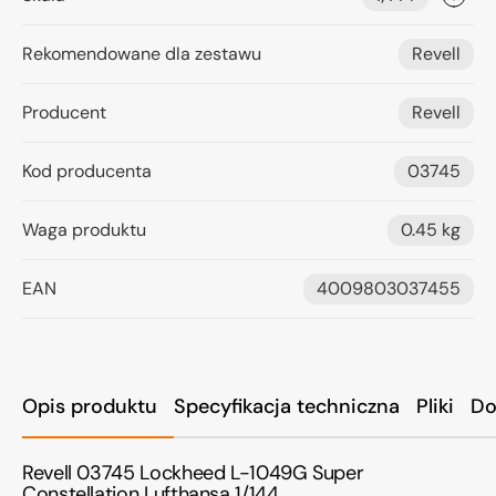
Rekomendowane dla zestawu
Revell
Producent
Revell
Kod producenta
03745
Waga produktu
0.45 kg
EAN
4009803037455
Opis produktu
Specyfikacja techniczna
Pliki
Do
Revell 03745 Lockheed L-1049G Super
Constellation Lufthansa 1/144