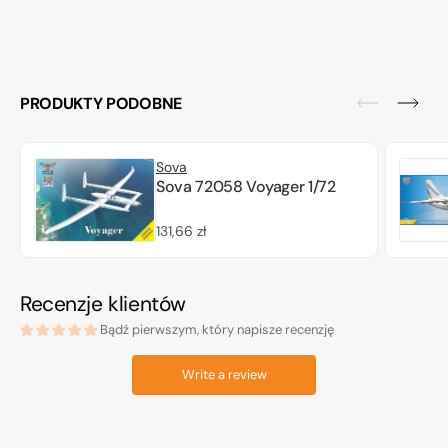
PRODUKTY PODOBNE
Sova
Sova 72058 Voyager 1/72
Cena
131,66 zł
regularna
Recenzje klientów
Bądź pierwszym, który napisze recenzję
Write a review