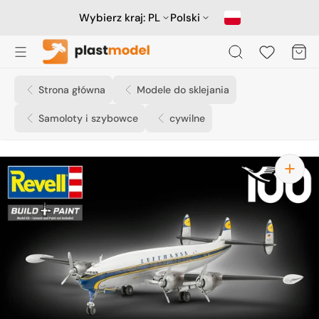
Przejdź
do
Wybierz kraj:
PL
Polski
treści
Koszyk
Strona główna
Modele do sklejania
Samoloty i szybowce
cywilne
Otwórz
media
1
w
widoku
galerii