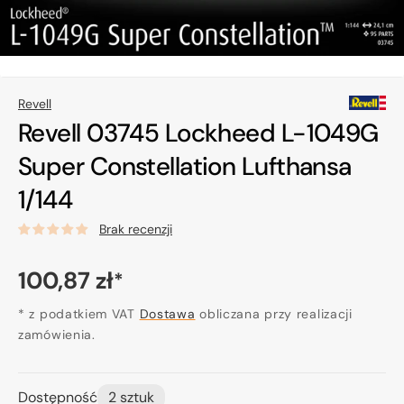
Revell
Revell 03745 Lockheed L-1049G
Super Constellation Lufthansa
1/144
Brak recenzji
Cena
100,87 zł
*
regularna
* z podatkiem VAT
Dostawa
obliczana przy realizacji
zamówienia.
Dostępność
2 sztuk