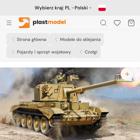
Przejdź
do
Wybierz kraj:
PL
Polski
treści
Koszyk
Strona główna
Modele do sklejania
Pojazdy i sprzęt wojskowy
Czołgi
Otwórz
media
1
w
widoku
galerii