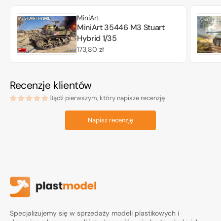
MiniArt
MiniArt 35446 M3 Stuart
Hybrid 1/35
Cena
173,80 zł
regularna
Recenzje klientów
Bądź pierwszym, który napisze recenzję
Napisz recenzję
Specjalizujemy się w sprzedaży modeli plastikowych i