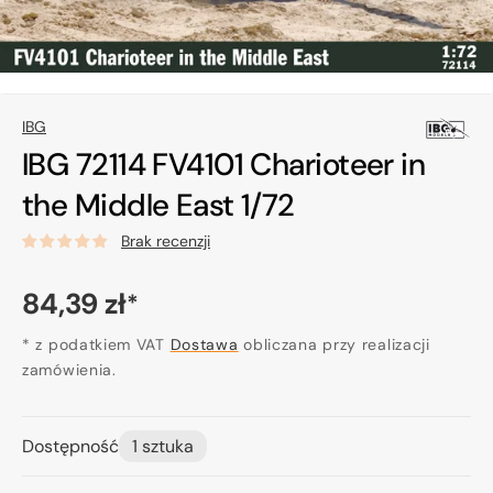
IBG
IBG 72114 FV4101 Charioteer in
the Middle East 1/72
Brak recenzji
Cena
84,39 zł
*
regularna
* z podatkiem VAT
Dostawa
obliczana przy realizacji
zamówienia.
Dostępność
1 sztuka