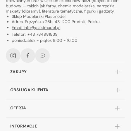
drewnianych oraz wszelkich akcesoriów niezbędnych do ich
budowy — takich jak farby, chemia modelarska, narzędzia,
makiety (dioramy), literatura tematyczna, figurki i gadżety.
Sklep Modelarski Plastmodel
Adres: Prężyńska 26b, 48-200 Prudnik, Polska
Email: info@plastmodel.pl
Telefon: +48 784981839
poniedziałek - piątek 8:00 - 16:00
Instagram
Facebook
YouTube
ZAKUPY
OBSŁUGA KLIENTA
OFERTA
INFORMACJE