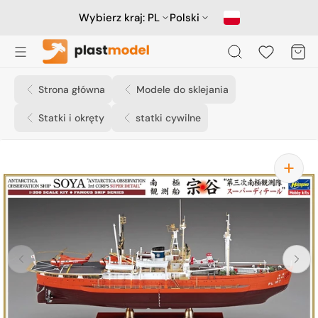
Przejdź
do
Wybierz kraj:
PL
Polski
treści
Koszyk
Strona główna
Modele do sklejania
Statki i okręty
statki cywilne
Otwórz
media
1
w
widoku
galerii