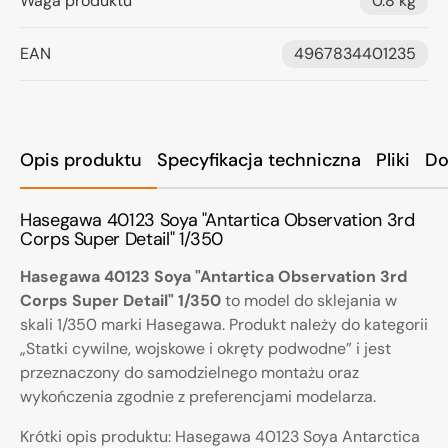
Waga produktu
0.8 kg
EAN
4967834401235
Opis produktu
Specyfikacja techniczna
Pliki
Do
Hasegawa 40123 Soya "Antartica Observation 3rd
Corps Super Detail" 1/350
Hasegawa 40123 Soya "Antartica Observation 3rd
Corps Super Detail" 1/350
to model do sklejania w
skali 1/350 marki Hasegawa. Produkt należy do kategorii
„Statki cywilne, wojskowe i okręty podwodne” i jest
przeznaczony do samodzielnego montażu oraz
wykończenia zgodnie z preferencjami modelarza.
Krótki opis produktu: Hasegawa 40123 Soya Antarctica