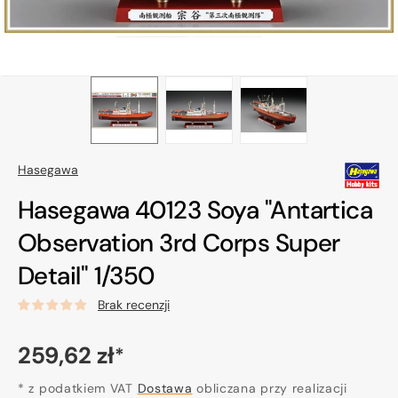
Hasegawa
Hasegawa 40123 Soya "Antartica
Observation 3rd Corps Super
Detail" 1/350
Brak recenzji
Cena
259,62 zł
*
regularna
* z podatkiem VAT
Dostawa
obliczana przy realizacji