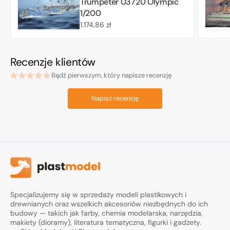
Trumpeter 03720 Olympic
1/200
Cena
1.174,86 zł
regularna
Recenzje klientów
Bądź pierwszym, który napisze recenzję
Napisz recenzję
Specjalizujemy się w sprzedaży modeli plastikowych i
drewnianych oraz wszelkich akcesoriów niezbędnych do ich
budowy — takich jak farby, chemia modelarska, narzędzia,
makiety (dioramy), literatura tematyczna, figurki i gadżety.