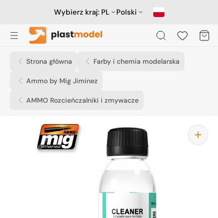
Przejdź
do
Wybierz kraj:
PL
Polski
treści
Koszyk
Strona główna
Farby i chemia modelarska
Ammo by Mig Jiminez
AMMO Rozcieńczalniki i zmywacze
Otwórz
media
1