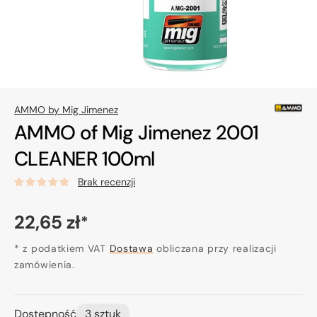
w
widoku
galerii
AMMO by Mig Jimenez
AMMO of Mig Jimenez 2001
CLEANER 100ml
Brak recenzji
Cena
22,65 zł
*
regularna
* z podatkiem VAT
Dostawa
obliczana przy realizacji
zamówienia.
Dostępność
3 sztuk