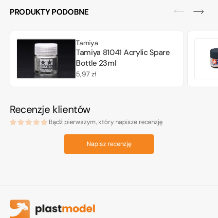
PRODUKTY PODOBNE
Tamiya
Tamiya 81041 Acrylic Spare
Bottle 23ml
Cena
5,97 zł
regularna
Recenzje klientów
Bądź pierwszym, który napisze recenzję
Napisz recenzję