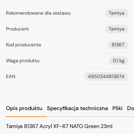
Rekomendowane dla zestawu
Tamiya
Producent
Tamiya
Kod producenta
81367
Waga produktu
0.1 kg
EAN
4950344813674
Opis produktu
Specyfikacja techniczna
Pliki
Do
Tamiya 81367 Acryl XF-67 NATO Green 23ml