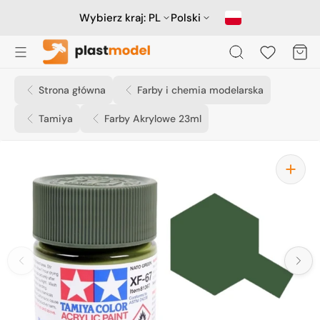
Przejdź
do
Wybierz kraj:
PL
Polski
treści
Koszyk
Strona główna
Farby i chemia modelarska
Tamiya
Farby Akrylowe 23ml
Otwórz
media
1
w
widoku
galerii