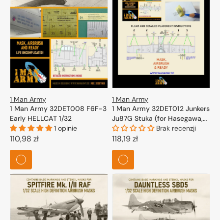
1 Man Army
1 Man Army
1 Man Army 32DET012 Junkers
1 Man Army 32DET008 F6F-3
Ju87G Stuka (for Hasegawa,
Early HELLCAT 1/32
Trumpeter) 1/32
Brak recenzji
1 opinie
Cena
118,19 zł
Cena
110,98 zł
regularna
regularna