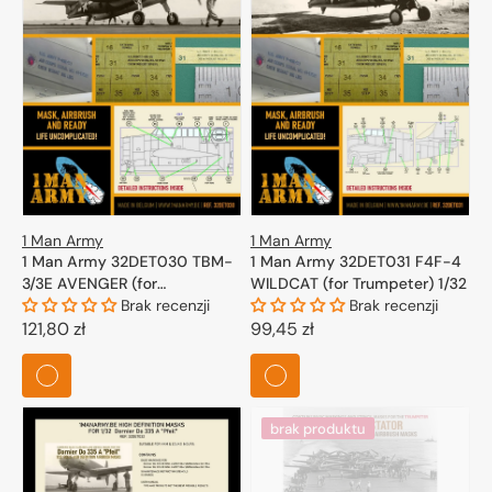
1 Man Army
1 Man Army
1 Man Army 32DET030 TBM-
1 Man Army 32DET031 F4F-4
3/3E AVENGER (for
WILDCAT (for Trumpeter) 1/32
Trumpeter) 1/32
Brak recenzji
Brak recenzji
Cena
121,80 zł
Cena
99,45 zł
regularna
regularna
brak produktu