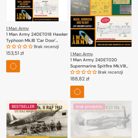
1 Man Army
1 Man Army 24DET018 Hawker
Typhoon Mk.IB 'Car Door'
(Airfix) 1/24
Brak recenzji
Cena
153,51 zł
1 Man Army
1 Man Army 24DET020
regularna
Supermarine Spitfire Mk.VIII
for Airfix kits 1/24
Brak recenzji
Cena
188,82 zł
regularna
BESTSELLER
brak produktu