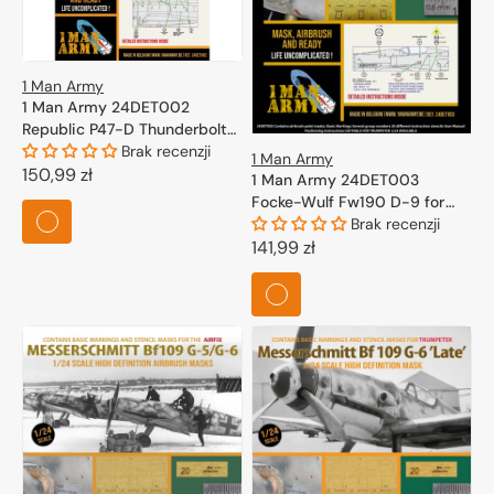
1 Man Army
1 Man Army 24DET002
Republic P47-D Thunderbolt
'Bubbletop' (Kinetic) 1/24
Brak recenzji
1 Man Army
Cena
150,99 zł
1 Man Army 24DET003
regularna
Focke-Wulf Fw190 D-9 for
Trumpeter 1/24
Brak recenzji
Cena
141,99 zł
regularna