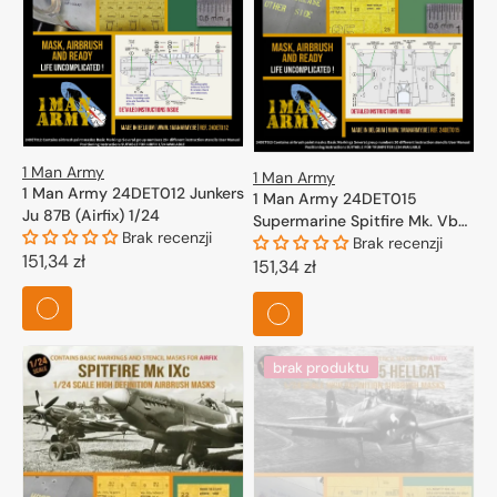
1 Man Army
1 Man Army
1 Man Army 24DET012 Junkers
1 Man Army 24DET015
Ju 87B (Airfix) 1/24
Supermarine Spitfire Mk. Vb
Brak recenzji
for Trumpeter 1/24
Brak recenzji
Cena
151,34 zł
Cena
151,34 zł
regularna
regularna
brak produktu