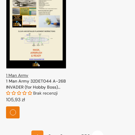
1 Man Army
1 Man Army 32DET044 A-26B
INVADER (for Hobby Boss)
1/32
Brak recenzji
Cena
105,93 zł
regularna