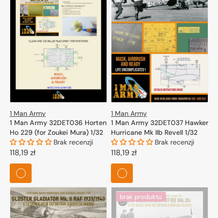
1 Man Army
1 Man Army
1 Man Army 32DET036 Horten
1 Man Army 32DET037 Hawker
Ho 229 (for Zoukei Mura) 1/32
Hurricane Mk IIb Revell 1/32
Brak recenzji
Brak recenzji
Cena
118,19 zł
Cena
118,19 zł
regularna
regularna
brak produktu