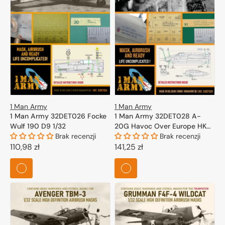
1 Man Army
1 Man Army
1 Man Army 32DET026 Focke
1 Man Army 32DET028 A-
Wulf 190 D9 1/32
20G Havoc Over Europe HK
Brak recenzji
Models 1/32
Brak recenzji
Cena
110,98 zł
Cena
141,25 zł
regularna
regularna