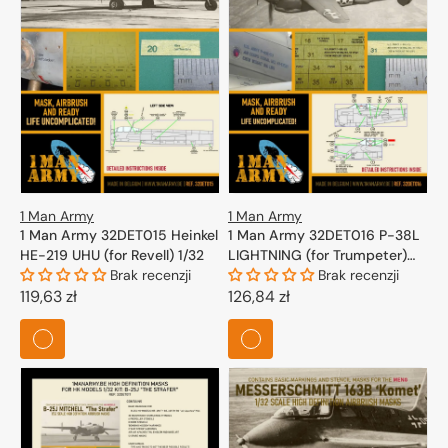
1 Man Army
1 Man Army
1 Man Army 32DET015 Heinkel
1 Man Army 32DET016 P-38L
HE-219 UHU (for Revell) 1/32
LIGHTNING (for Trumpeter)
Brak recenzji
1/32
Brak recenzji
Cena
119,63 zł
Cena
126,84 zł
regularna
regularna