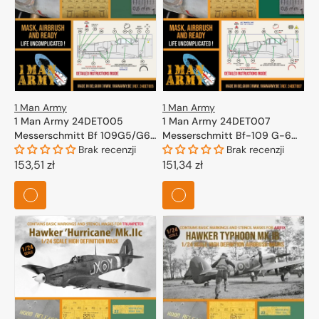
1 Man Army
1 Man Army
1 Man Army 24DET005
1 Man Army 24DET007
Messerschmitt Bf 109G5/G6
Messerschmitt Bf-109 G-6
(Airfix) 1/24
Brak recenzji
Late - High Definition
Brak recenzji
Cena
153,51 zł
Airbrush Masks for Trumpeter
Cena
151,34 zł
1/24
regularna
regularna