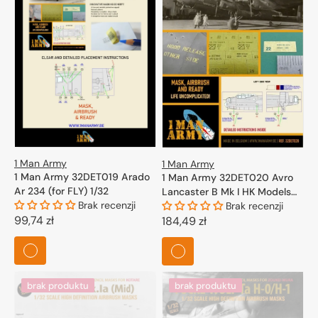
1 Man Army
1 Man Army
1 Man Army 32DET019 Arado
1 Man Army 32DET020 Avro
Ar 234 (for FLY) 1/32
Lancaster B Mk I HK Models
Brak recenzji
1/32
Brak recenzji
Cena
99,74 zł
Cena
184,49 zł
regularna
regularna
brak produktu
brak produktu