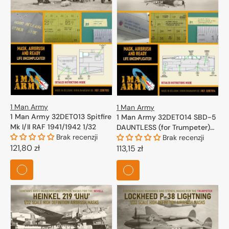
1 Man Army
1 Man Army
1 Man Army 32DET013 Spitfire
1 Man Army 32DET014 SBD-5
Mk I/II RAF 1941/1942 1/32
DAUNTLESS (for Trumpeter)
Brak recenzji
1/32
Brak recenzji
Cena
121,80 zł
Cena
113,15 zł
regularna
regularna