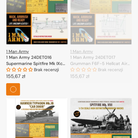
1 Man Army
1 Man Army
1 Man Army 24DET017
1 Man Army 24DET016
Grumman F6F-5 Hellcat Airfix
Supermarine Spitfire Mk IXc
1/24
Brak recenzji
Airfix 1/24
Brak recenzji
Cena
155,67 zł
Cena
155,67 zł
regularna
regularna