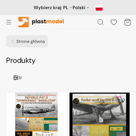
Przejdź
do
Wybierz kraj:
PL
Polski
treści
Koszyk
Strona główna
Kolekcja:
Produkty
Filtr