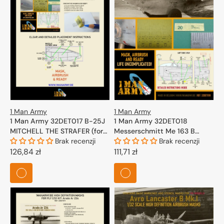
1 Man Army
1 Man Army
1 Man Army 32DET017 B-25J
1 Man Army 32DET018
MITCHELL THE STRAFER (for
Messerschmitt Me 163 B
HK-Models) 1/32
Brak recenzji
Komet (for Meng) 1/32
Brak recenzji
Cena
126,84 zł
Cena
111,71 zł
regularna
regularna