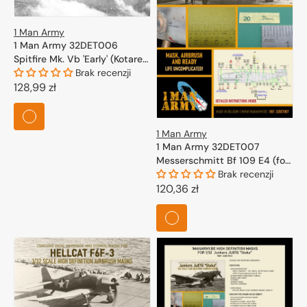
1 Man Army
1 Man Army 32DET006
Spitfire Mk. Vb 'Early' (Kotare)
1/32
Brak recenzji
Cena
128,99 zł
regularna
1 Man Army
1 Man Army 32DET007
Messerschmitt Bf 109 E4 (for
Eduard, Trumpeter) 1/32
Brak recenzji
Cena
120,36 zł
regularna