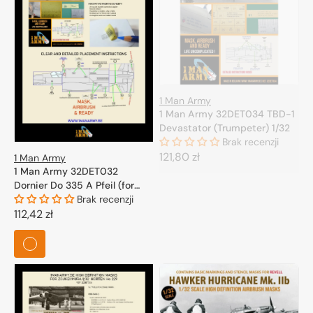
1 Man Army
1 Man Army 32DET034 TBD-1
Devastator (Trumpeter) 1/32
Brak recenzji
Cena
121,80 zł
1 Man Army
1 Man Army 32DET032
regularna
Dornier Do 335 A Pfeil (for
HK-Model, Zoukei Mura) 1/32
Brak recenzji
Cena
112,42 zł
regularna