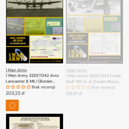
1 Man Army
1 Man Army
1 Man Army 32DET042 Avro
1 Man Army 32DET043 Focke
Lancaster B Mk I (Border
Wulf 190 A-4 (Zoukei Mura)
Model) 1/32
Brak recenzji
1/32
Brak recenzji
Cena
203,23 zł
Cena
139,81 zł
regularna
regularna