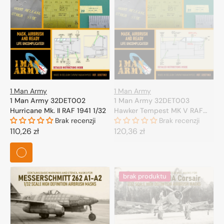
1 Man Army
1 Man Army
1 Man Army 32DET002
1 Man Army 32DET003
Hurricane Mk. II RAF 1941 1/32
Hawker Tempest MK V RAF
Brak recenzji
1/32
Brak recenzji
Cena
110,26 zł
Cena
120,36 zł
regularna
regularna
brak produktu