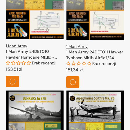
1 Man Army
1 Man Army
1 Man Army 24DET010
1 Man Army 24DET011 Hawker
Hawker Hurricane Mk.IIc -
Typhoon Mk Ib Airfix 1/24
High Definition Airbrush
Brak recenzji
Brak recenzji
Masks for Trumpeter kits 1/24
Cena
153,51 zł
Cena
151,34 zł
regularna
regularna