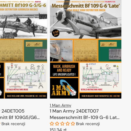
1 Man Army
y 24DET005
1 Man Army 24DET007
itt Bf 109G5/G6
Messerschmitt Bf-109 G-6 Late
- High Definition Airbrush Masks
Brak recenzji
Brak recenzji
Cena
151,34 zł
for Trumpeter 1/24