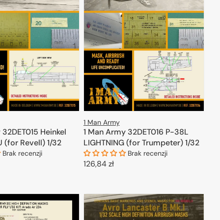
1 Man Army
 32DET015 Heinkel
1 Man Army 32DET016 P-38L
(for Revell) 1/32
LIGHTNING (for Trumpeter) 1/32
Brak recenzji
Brak recenzji
Cena
126,84 zł
regularna
ODAJ DO KOSZYKA
DODAJ DO KOSZYKA