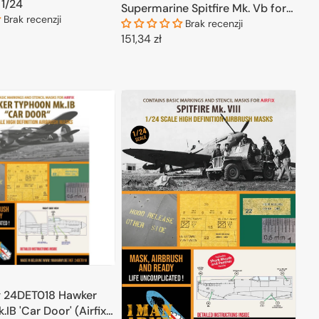
 1/24
Supermarine Spitfire Mk. Vb for
Brak recenzji
Trumpeter 1/24
Brak recenzji
Cena
151,34 zł
regularna
ODAJ DO KOSZYKA
DODAJ DO KOSZYKA
 24DET018 Hawker
IB 'Car Door' (Airfix)