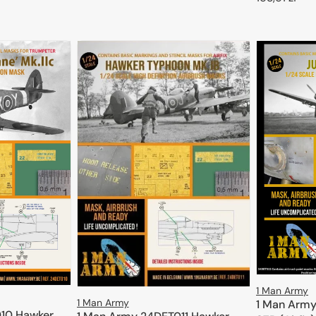
regularna
DODAJ DO KOSZYKA
regularna
D
1 Man Army
1 Man Army
1 Man Army
10 Hawker