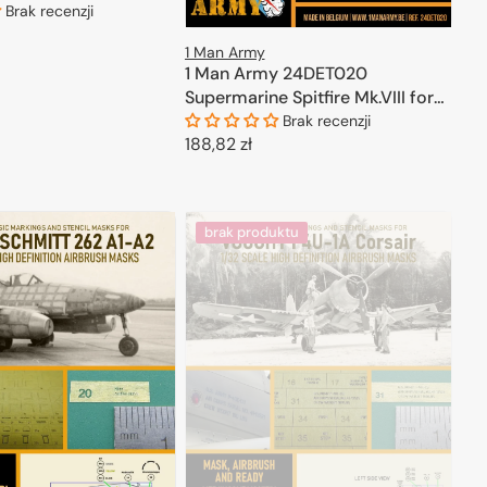
Brak recenzji
1 Man Army
ODAJ DO KOSZYKA
1 Man Army 24DET020
Supermarine Spitfire Mk.VIII for
Airfix kits 1/24
Brak recenzji
Cena
188,82 zł
regularna
DODAJ DO KOSZYKA
brak produktu