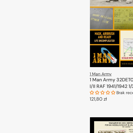
1 Man Army
1 Man Army 32DET01
I/II RAF 1941/1942 1
Brak rec
Cena
121,80 zł
regularna
DODAJ DO 