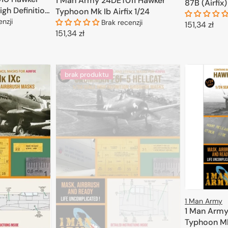
1 Man Army 24DET011 Hawker
87B (Airfix)
igh Definition
Typhoon Mk Ib Airfix 1/24
 Trumpeter
enzji
Brak recenzji
Cena
151,34 zł
Cena
151,34 zł
regularna
D
regularna
KOSZYKA
DODAJ DO KOSZYKA
brak produktu
1 Man Army
1 Man Army
Typhoon Mk.