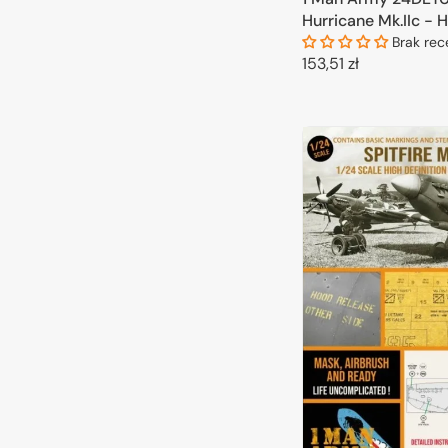
Hurricane Mk.IIc - H
Airbrush Masks for
Brak rec
Cena
153,51 zł
kits 1/24
regularna
DODAJ DO 