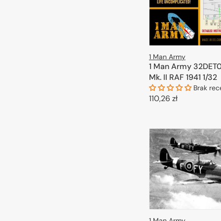
1 Man Army
1 Man Army 32DET0
Mk. II RAF 1941 1/32
Brak rec
Cena
110,26 zł
regularna
DODAJ DO 
1 Man Army