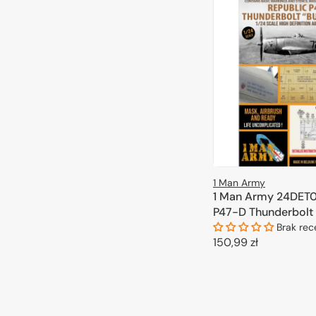
1 Man Army
1 Man Army 24DET0
P47-D Thunderbolt 
(Kinetic) 1/24
Brak rec
Cena
150,99 zł
regularna
DODAJ DO 