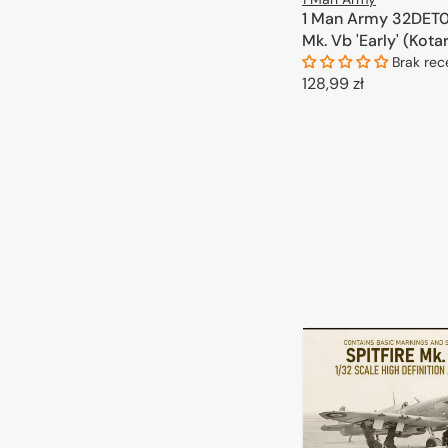
1 Man Army 32DET00
Mk. Vb 'Early' (Kota
Brak rec
Cena
128,99 zł
regularna
DODAJ DO 