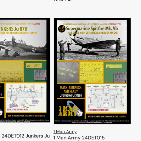
regularna
ODAJ DO KOSZYKA
DODAJ DO KOSZYKA
1 Man Army
 24DET012 Junkers Ju
1 Man Army 24DET015