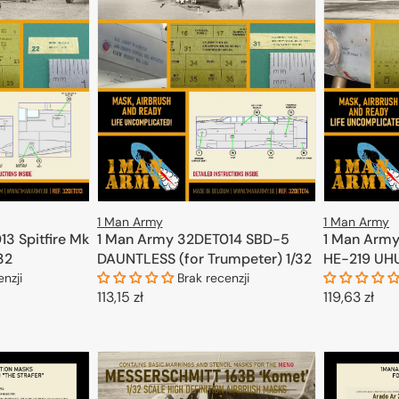
1 Man Army
1 Man Army
3 Spitfire Mk
1 Man Army
1 Man Army 32DET014 SBD-5
/32
HE-219 UHU 
DAUNTLESS (for Trumpeter) 1/32
enzji
Brak recenzji
Cena
119,63 zł
Cena
113,15 zł
regularna
regularna
KOSZYKA
D
DODAJ DO KOSZYKA