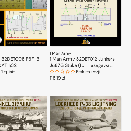
1 Man Army
1 Man Army 32DET012 Junkers
y 32DET008 F6F-3
Ju87G Stuka (for Hasegawa,
CAT 1/32
Trumpeter) 1/32
Brak recenzji
1 opinie
Cena
118,19 zł
regularna
DODAJ DO KOSZYKA
ODAJ DO KOSZYKA