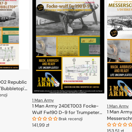
02 Republic
'Bubbletop'
enzji
1 Man Army
1 Man Army 24DET003 Focke-
1 Man Army
KOSZYKA
1 Man Arm
Wulf Fw190 D-9 for Trumpeter
Messerschm
1/24
Brak recenzji
(Airfix) 1/24
Cena
141,99 zł
Cena
153,51 zł