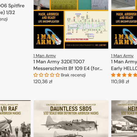
6 Spitfire
re) 1/32
enzji
KOSZYKA
1 Man Army
1 Man Army
1 Man Army 32DET007
1 Man Arm
Messerschmitt Bf 109 E4 (for
Early HELL
Eduard, Trumpeter) 1/32
Brak recenzji
Cena
120,36 zł
Cena
110,98 zł
regularna
regularna
DODAJ DO KOSZYKA
D