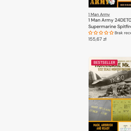
1 Man Army
1 Man Army 24DET0
Supermarine Spitfire
1/24
Brak rec
Cena
155,67 zł
regularna
DODAJ DO 
BESTSELLER