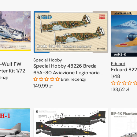
DODAJ DO KOSZYKA
Special Hobby
e-Wulf FW
Eduard
Special Hobby 48226 Breda
Eduard 822
ter Kit 1/72
65A-80 Aviazione Legionaria
1/48
enzji
1/48
Brak recenzji
Cena
149,99 zł
Cena
133,52 zł
regularna
KOSZYKA
DODAJ DO KOSZYKA
regularna
D