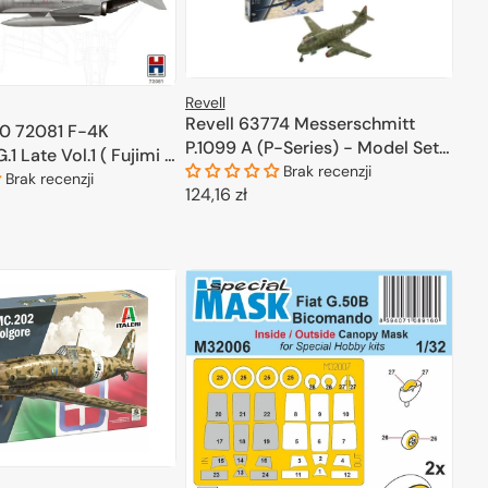
Revell
Revell 63774 Messerschmitt
0 72081 F-4K
P.1099 A (P-Series) - Model Set
1 Late Vol.1 ( Fujimi +
1/72
Brak recenzji
 Maski ) 1/72
Brak recenzji
Cena
124,16 zł
regularna
DODAJ DO KOSZYKA
ODAJ DO KOSZYKA