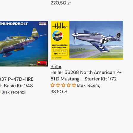
Cena
220,50 zł
regularna
ODAJ DO KOSZYKA
DODAJ DO KOSZYKA
Heller
się z pełnym asortymentem, aby odkryć wszystkie możliwości,
Heller 56268 North American P-
51 D Mustang - Starter Kit 1/72
037 P-47D-11RE
. Basic Kit 1/48
Brak recenzji
Cena
33,60 zł
Brak recenzji
regularna
DODAJ DO KOSZYKA
ODAJ DO KOSZYKA