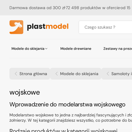
Przejdź
do
Darmowa dostawa od 300 zł
72 498 produktów w ofercie
od 15 
treści
Czego szukasz ?
Modele do sklejania
Modele drewniane
Zestawy na prez
Akcesoria do ciężarówek, autobusów i
Pojazdy i sprzęt wojskowy
Pojazdy i sprzęt wojskowy
Tamiya Seria Robocraft
Budynki
Abteilung 502
Aerografy
Czasopisma
Samoloty i szybowce
Samoloty
Tamiya Seria Mini 4WD
Podłoża
Akcesoria do motocykli
AK Interactive
Akcesoria do aerografów
Katalogi
tramwajów
Strona główna
Modele do sklejania
Samoloty 
Statki i okręty
Akcesoria
Akcesoria okrętowe
Badger
Kompresory
Motocykle
Akcesoria do figurek
Chematic
Maty do cięcia
Kosmos
Materiały konstrukcyjne
Humbrol
Nożyczki
Kolejnictwo
Nity
ICM
Nożyki
Kolekcja:
wojskowe
Hasegawa Macross
Inne
Microscale
Papiery ścierne
Bandai
MIG Productions
Pilniki
Wprowadzenie do modelarstwa wojskowego
Mr.Hobby (Gunze)
Pęsety
OcCre
Stanowisko pracy
Modelarstwo wojskowe to jedna z najbardziej fascynujących i zł
żołnierzy. W tej kategorii znajdziesz wszystko, co potrzebne do bu
U-Star
Inne
Vallejo
Rodzaje produktów w kategorii wojskowej