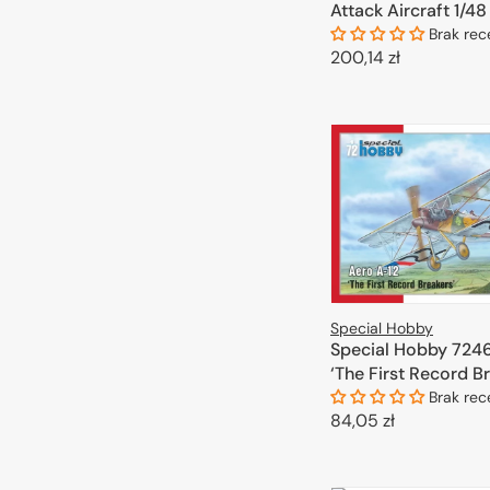
Attack Aircraft 1/48
Brak rec
Cena
200,14 zł
regularna
DODAJ DO 
Special Hobby
Special Hobby 724
‘The First Record Br
Brak rec
Cena
84,05 zł
regularna
DODAJ DO 