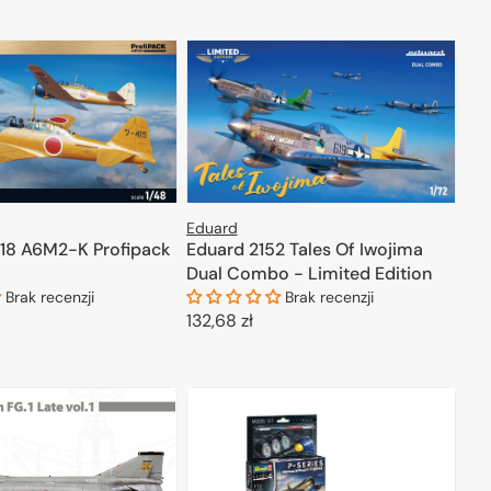
Eduard
18 A6M2-K Profipack
Eduard 2152 Tales Of Iwojima
Dual Combo - Limited Edition
Brak recenzji
Brak recenzji
Cena
132,68 zł
regularna
ODAJ DO KOSZYKA
DODAJ DO KOSZYKA