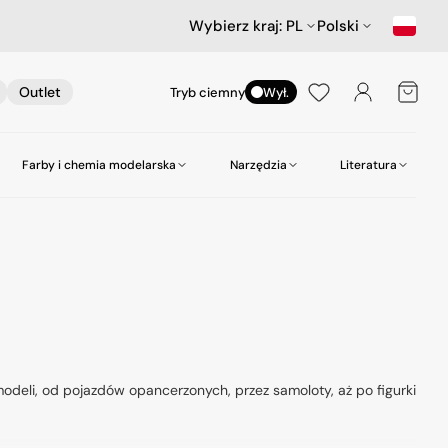
Wybierz kraj:
PL
Polski
Koszyk
Outlet
Tryb ciemny
Wył.
Farby i chemia modelarska
Narzędzia
Literatura
nictwa
ów
Samochody
Scenerie
Akcesoria lotnicze
Amazing Art.
Kleje
zepy
Star Wars & Science Fiction
Gabloty na modele
Heller
Narzędzia do wiercenia
Hasegawa Seria MechatroWeGo
Śruby i nakrętki
MR. Paint
Pasty polerskie itp
kujące
Figurki
Molotow
Pędzle
odelarskie
Tamiya
Środki czyszczące
odeli, od pojazdów opancerzonych, przez samoloty, aż po figurki
Zero Paints