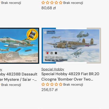
Post War Service' 1/72
Brak recenzji
Brak recenzji
Cena
80,68 zł
regularna
ODAJ DO KOSZYKA
DODAJ DO KOSZYKA
Special Hobby
by
Special Hobby 48229 Fiat BR.20
bby 48238B Dassault
Cicogna 'Bomber Over Two
r Mystere / Sa'ar -
Continents' 1/48
m in the Sky'
Brak recenzji
Brak recenzji
Cena
256,57 zł
1/48
regularna
DODAJ DO KOSZYKA
ODAJ DO KOSZYKA