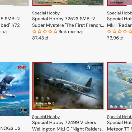
Special Hob
Special Hobby
25 SMB-2
Special Ho
Special Hobby 72523 SMB-2
bad' 1/72
Mk.II 'Radar
Super Mystère 'The First French
Supersonic' 1/72
enzji
Brak recenzji
Cena
73,96 zł
Cena
87,43 zł
regularna
regularna
KOSZYKA
D
DODAJ DO KOSZYKA
Special Hob
Special Hobby
Special Ho
Special Hobby 72499 Vickers
 NOGS US
Meteor TT 
Wellington Mk.I C "Night Raiders"