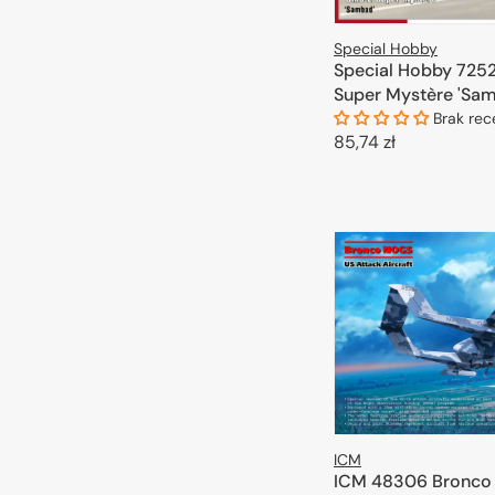
Special Hobby
Special Hobby 725
Super Mystère 'Sam
Brak rec
Cena
85,74 zł
regularna
DODAJ DO 
ICM
ICM 48306 Bronco