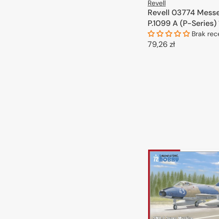
Revell
Revell 03774 Mess
P.1099 A (P-Series) 
Brak rec
Cena
79,26 zł
regularna
DODAJ DO 