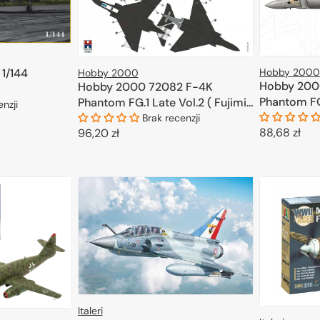
Hobby 2000
1/144
Hobby 2000
Hobby 200
Hobby 2000 72082 F-4K
Phantom FG.
Phantom FG.1 Late Vol.2 ( Fujimi
enzji
Cartograf +
+ Cartograf + Maski ) 1/72
Brak recenzji
Cena
88,68 zł
Cena
96,20 zł
KOSZYKA
regularna
regularna
D
DODAJ DO KOSZYKA
Italeri