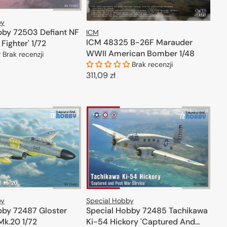
by
bby 72503 Defiant NF
ICM
ICM 48325 B-26F Marauder
 Fighter' 1/72
WWII American Bomber 1/48
Brak recenzji
Brak recenzji
Cena
311,09 zł
ODAJ DO KOSZYKA
regularna
DODAJ DO KOSZYKA
by
Special Hobby
bby 72487 Gloster
Special Hobby 72485 Tachikawa
Mk.20 1/72
Ki-54 Hickory 'Captured And