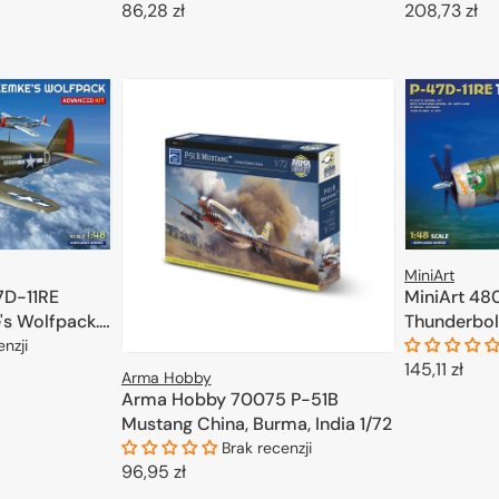
Cena
86,28 zł
Cena
208,73 zł
KOSZYKA
regularna
regularna
DODAJ DO KOSZYKA
D
dują się:
dealny dla miłośników historii militarnej.
tworzenie realistycznych scenek batalistycznych.
 detali, które znacząco poprawiają wygląd modeli.
 oferujące szeroką gamę kolorów i wykończeń.
odelarz znajdzie coś dla siebie. Zachęcamy do dalszego zapoznania 
MiniArt
7D-11RE
MiniArt 48
's Wolfpack.
Thunderbolt
enzji
Cena
145,11 zł
Arma Hobby
regularna
Arma Hobby 70075 P-51B
KOSZYKA
D
Mustang China, Burma, India 1/72
Brak recenzji
Cena
96,95 zł
regularna