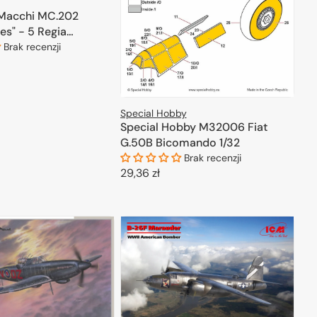
1 Macchi MC.202
es" - 5 Regia
a Aces Versions 1/72
Brak recenzji
ODAJ DO KOSZYKA
Special Hobby
Special Hobby M32006 Fiat
G.50B Bicomando 1/32
Brak recenzji
Cena
29,36 zł
regularna
DODAJ DO KOSZYKA