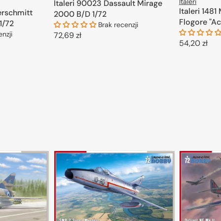
Italeri
Italeri 90023 Dassault Mirage
Italeri 148
erschmitt
2000 B/D 1/72
Flogore "Ac
1/72
Brak recenzji
Aeronautic
enzji
Cena
72,69 zł
Cena
54,20 zł
regularna
DODAJ DO KOSZYKA
regularna
D
KOSZYKA