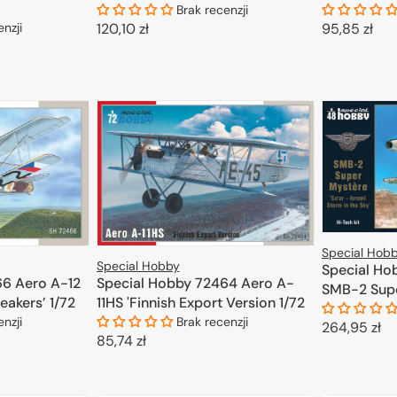
1/72
Brak recenzji
Cena
95,85 zł
Cena
120,10 zł
enzji
regularna
regularna
D
DODAJ DO KOSZYKA
KOSZYKA
Special Hob
Special Hobby
Special Ho
66 Aero A-12
Special Hobby 72464 Aero A-
SMB-2 Supe
eakers’ 1/72
11HS 'Finnish Export Version 1/72
Israeli Stor
enzji
Brak recenzji
Cena
264,95 zł
(Kit+Book) 
Cena
85,74 zł
regularna
D
regularna
KOSZYKA
DODAJ DO KOSZYKA