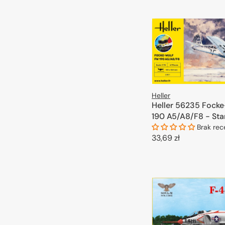
Heller
Heller 56235 Fock
190 A5/A8/F8 - Star
Brak rec
Cena
33,69 zł
regularna
DODAJ DO 