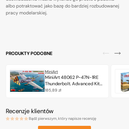
albo potraktować jako bazę do bardziej rozbudowanej
pracy modelarskiej.
PRODUKTY PODOBNE
MiniArt
MiniArt 48062 P-47N-1RE
Thunderbolt. Advanced Kit
1/48
Cena
185,89 zł
regularna
Recenzje klientów
Bądź pierwszym, który napisze recenzję