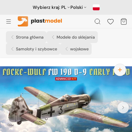
Przejdź
do
Wybierz kraj:
PL
Polski
treści
Koszyk
Strona główna
Modele do sklejania
Samoloty i szybowce
wojskowe
Otwórz
media
1
w
widoku
galerii