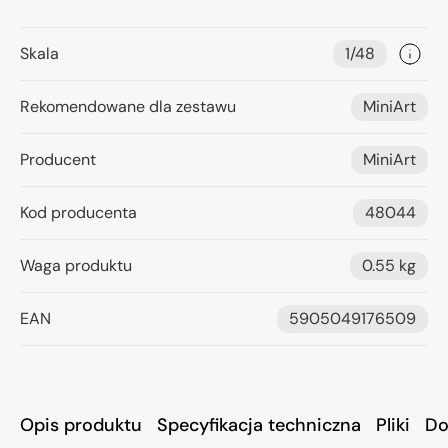
Skala
1/48
Rekomendowane dla zestawu
MiniArt
Producent
MiniArt
Kod producenta
48044
Waga produktu
0.55 kg
EAN
5905049176509
Opis produktu
Specyfikacja techniczna
Pliki
Do