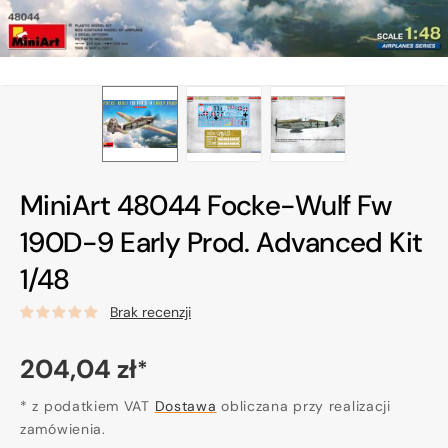
MiniArt 48044 Focke-Wulf Fw
190D-9 Early Prod. Advanced Kit
1/48
Brak recenzji
Cena
204,04 zł
*
regularna
* z podatkiem VAT
Dostawa
obliczana przy realizacji
zamówienia.