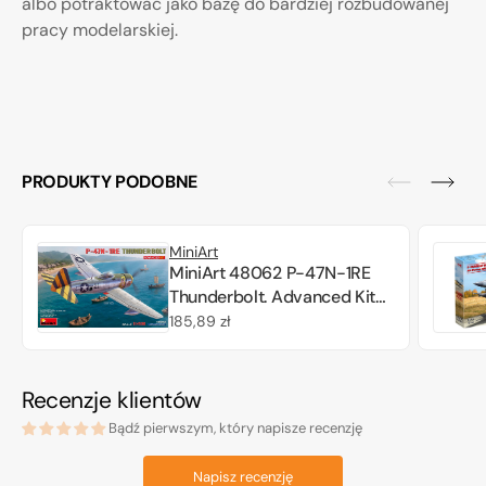
albo potraktować jako bazę do bardziej rozbudowanej
pracy modelarskiej.
PRODUKTY PODOBNE
MiniArt
MiniArt 48062 P-47N-1RE
Thunderbolt. Advanced Kit
1/48
Cena
185,89 zł
regularna
Recenzje klientów
Bądź pierwszym, który napisze recenzję
Napisz recenzję