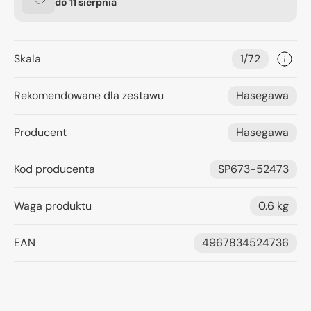
do
11 sierpnia
Skala
1/72
Rekomendowane dla zestawu
Hasegawa
Producent
Hasegawa
Kod producenta
SP673-52473
Waga produktu
0.6 kg
EAN
4967834524736