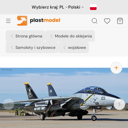
Przejdź
do
Wybierz kraj:
PL
Polski
treści
Koszyk
Strona główna
Modele do sklejania
Samoloty i szybowce
wojskowe
Otwórz
media
1
w
widoku
galerii