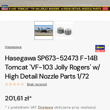
Hasegawa
Hasegawa SP673-52473 F-14B
Tomcat 'VF-103 Jolly Rogers' w/
High Detail Nozzle Parts 1/72
Brak recenzji
Cena
201,61 zł
*
regularna
* z podatkiem VAT
Dostawa
obliczana przy realizacji