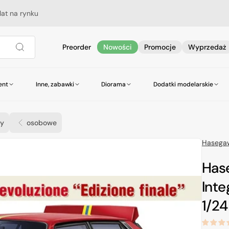
lat na rynku
Preorder
Nowości
Promocje
Wyprzedaż
ent
Inne, zabawki
Diorama
Dodatki modelarskie
Śmigłowce
Sterowce
y
osobowe
Autobusy i tramwaje
Ciężarówki i przyc
Hasega
Budowle
Leonardo da vinci
Has
Meng dla dzieci
World of Tank
Inte
1/24