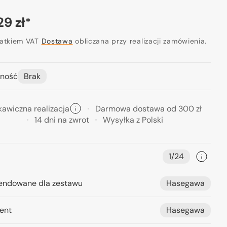
a
29 zł
*
ularna
datkiem VAT
Dostawa
obliczana przy realizacji zamówienia.
Otwórz
ność
Brak
media
2
w
widoku
galerii
kawiczna realizacja
Darmowa dostawa od 300 zł
14 dni na zwrot
Wysyłka z Polski
1/24
ndowane dla zestawu
Hasegawa
ent
Hasegawa