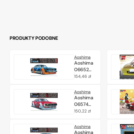
PRODUKTY PODOBNE
Aoshima
Aoshima
06652
The Hawk
Cena
154,46 zł
of Works
regularna
No.4
Aoshima
Works
Aoshima
Grande
06574
mark II
The Hawk
Cena
150,22 zł
1/24
of Works
regularna
No.2
Aoshima
Celica LB
Aoshima