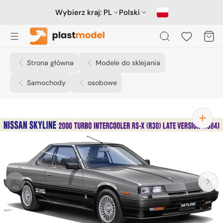
Przejdź
do
Wybierz kraj:
PL
Polski
treści
Koszyk
Strona główna
Modele do sklejania
Samochody
osobowe
Otwórz
media
1
w
widoku
galerii