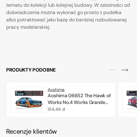
tematu do kolekcji lub kolejnej budowy. W zależności od
doświadczenia można wykonać go prosto z pudełka
albo potraktować jako bazę do bardziej rozbudowanej
pracy modelarskiej.
PRODUKTY PODOBNE
Aoshima
Aoshima 06652 The Hawk of
Works No.4 Works Grande
mark II 1/24
Cena
154,46 zł
regularna
Recenzje klientów