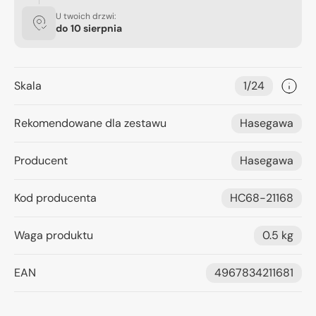
U twoich drzwi:
do
10 sierpnia
Skala
1/24
Rekomendowane dla zestawu
Hasegawa
Producent
Hasegawa
Kod producenta
HC68-21168
Waga produktu
0.5 kg
EAN
4967834211681