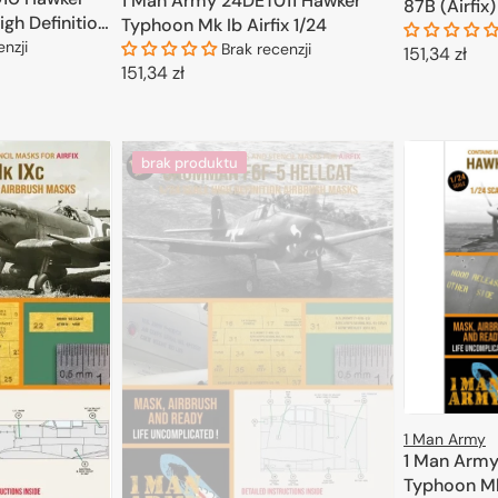
1 Man Army 24DET011 Hawker
87B (Airfix)
igh Definition
Typhoon Mk Ib Airfix 1/24
 Trumpeter
enzji
Brak recenzji
Cena
151,34 zł
Cena
151,34 zł
regularna
D
regularna
KOSZYKA
DODAJ DO KOSZYKA
brak produktu
1 Man Army
1 Man Army
Typhoon Mk.