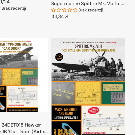
 1/24
Supermarine Spitfire Mk. Vb for
Brak recenzji
Trumpeter 1/24
Brak recenzji
Cena
151,34 zł
regularna
ODAJ DO KOSZYKA
DODAJ DO KOSZYKA
 24DET018 Hawker
IB 'Car Door' (Airfix)