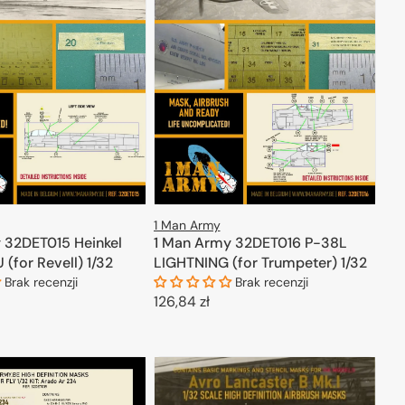
1 Man Army
 32DET015 Heinkel
1 Man Army 32DET016 P-38L
(for Revell) 1/32
LIGHTNING (for Trumpeter) 1/32
Brak recenzji
Brak recenzji
Cena
126,84 zł
regularna
ODAJ DO KOSZYKA
DODAJ DO KOSZYKA