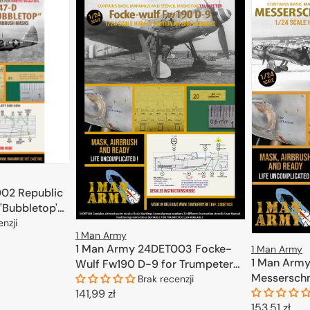
02 Republic
'Bubbletop'
enzji
1 Man Army
1 Man Army 24DET003 Focke-
1 Man Army
KOSZYKA
1 Man Arm
Wulf Fw190 D-9 for Trumpeter
Messerschm
1/24
Brak recenzji
(Airfix) 1/24
Cena
141,99 zł
Cena
153,51 zł