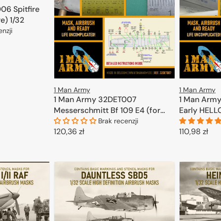
6 Spitfire
re) 1/32
enzji
KOSZYKA
1 Man Army
1 Man Army
1 Man Army 32DET007
1 Man Arm
Messerschmitt Bf 109 E4 (for
Early HELL
Eduard, Trumpeter) 1/32
Brak recenzji
Cena
120,36 zł
Cena
110,98 zł
regularna
regularna
DODAJ DO KOSZYKA
D