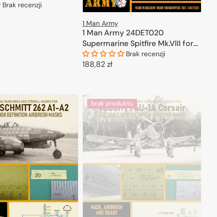
Brak recenzji
1 Man Army
ODAJ DO KOSZYKA
1 Man Army 24DET020
Supermarine Spitfire Mk.VIII for
Airfix kits 1/24
Brak recenzji
Cena
188,82 zł
regularna
DODAJ DO KOSZYKA
brak produktu