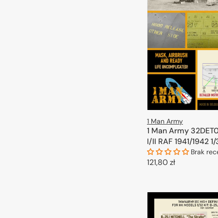
1 Man Army
1 Man Army 32DET01
I/II RAF 1941/1942 1
Brak rec
Cena
121,80 zł
regularna
DODAJ DO 