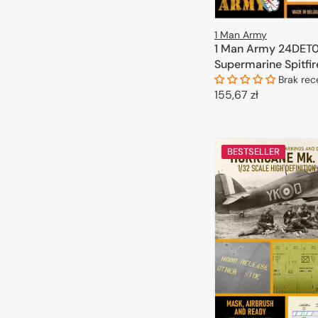
1 Man Army
1 Man Army 24DET0
Supermarine Spitfire
1/24
Brak rec
Cena
155,67 zł
regularna
DODAJ DO 
BESTSELLER