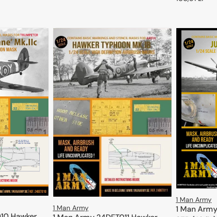
regularna
DODAJ DO KOSZYKA
regularna
D
1 Man Army
1 Man Army
1 Man Army
10 Hawker