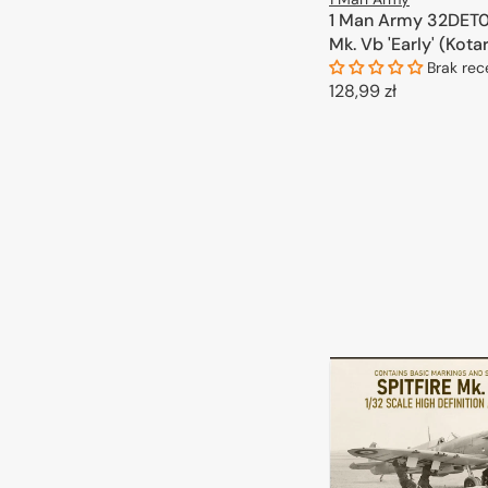
1 Man Army 32DET00
Mk. Vb 'Early' (Kota
Brak rec
Cena
128,99 zł
regularna
DODAJ DO 