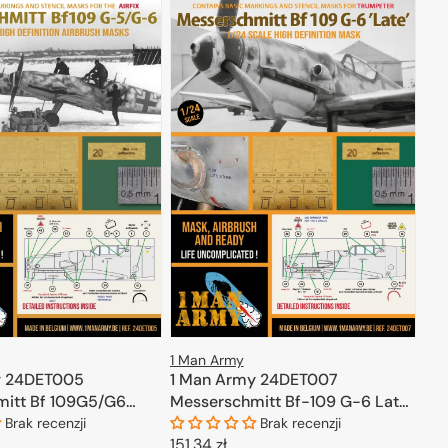
1 Man Army
y 24DET005
1 Man Army 24DET007
itt Bf 109G5/G6
Messerschmitt Bf-109 G-6 Late
- High Definition Airbrush Masks
Brak recenzji
Brak recenzji
Cena
151,34 zł
for Trumpeter 1/24