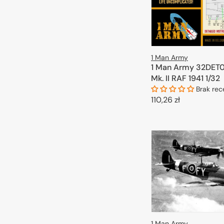
1 Man Army
1 Man Army 32DET0
Mk. II RAF 1941 1/32
Brak rec
Cena
110,26 zł
regularna
DODAJ DO 
1 Man Army