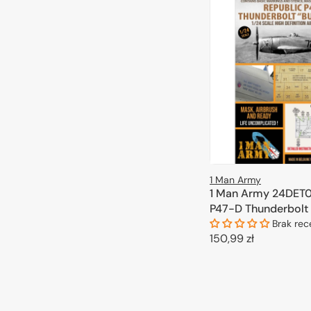
1 Man Army
1 Man Army 24DET0
P47-D Thunderbolt 
(Kinetic) 1/24
Brak rec
Cena
150,99 zł
regularna
DODAJ DO 