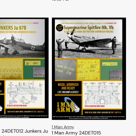
regularna
ODAJ DO KOSZYKA
DODAJ DO KOSZYKA
1 Man Army
 24DET012 Junkers Ju
1 Man Army 24DET015