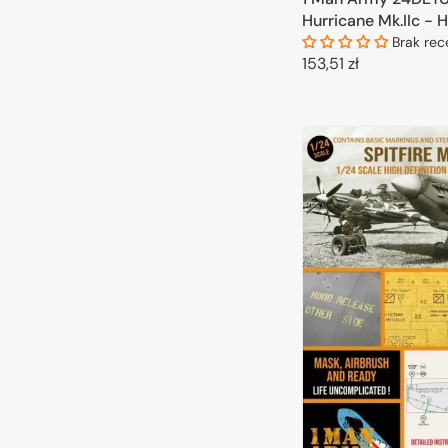
Hurricane Mk.IIc - H
Airbrush Masks for
Brak rec
Cena
153,51 zł
kits 1/24
regularna
DODAJ DO 