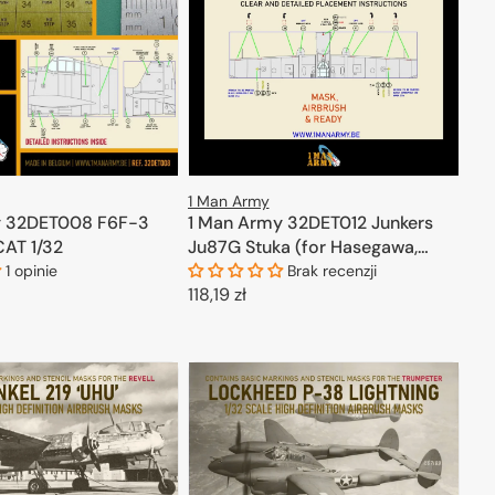
1 Man Army
1 Man Army 32DET012 Junkers
y 32DET008 F6F-3
Ju87G Stuka (for Hasegawa,
CAT 1/32
Trumpeter) 1/32
Brak recenzji
1 opinie
Cena
118,19 zł
regularna
DODAJ DO KOSZYKA
ODAJ DO KOSZYKA