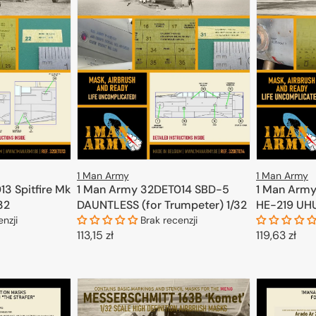
1 Man Army
1 Man Army
3 Spitfire Mk
1 Man Army
1 Man Army 32DET014 SBD-5
/32
HE-219 UHU 
DAUNTLESS (for Trumpeter) 1/32
enzji
Brak recenzji
Cena
119,63 zł
Cena
113,15 zł
regularna
regularna
KOSZYKA
D
DODAJ DO KOSZYKA