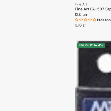
Fine Art
Fine Art FA-587 Sz
12,5 cm
Brak rec
Cena
9,16 zł
regularna
DODAJ DO 
PROMOCJA
4%