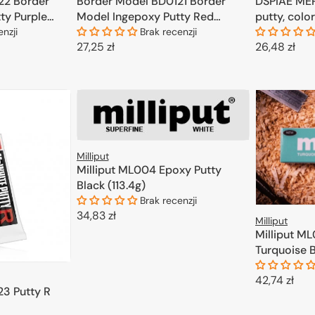
22 Border
Border Model BD0121 Border
DSPIAE MEP
ty Purple
Model Ingepoxy Putty Red
putty, color
(50G+50G)
enzji
Brak recenzji
Cena
27,25 zł
Cena
26,48 zł
regularna
regularna
KOSZYKA
DODAJ DO KOSZYKA
D
Milliput
Milliput ML004 Epoxy Putty
Black (113.4g)
Brak recenzji
Cena
34,83 zł
Milliput
regularna
Milliput M
DODAJ DO KOSZYKA
Turquoise B
Cena
42,74 zł
23 Putty R
regularna
D