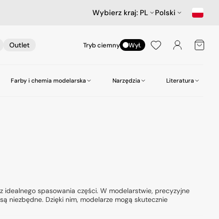
Wybierz kraj:
PL
Polski
Koszyk
Outlet
Tryb ciemny
Wył.
Farby i chemia modelarska
Narzędzia
Literatura
nictwa
ów
Samochody
Scenerie
Akcesoria lotnicze
Amazing Art.
Kleje
zepy
Star Wars & Science Fiction
Gabloty na modele
Heller
Narzędzia do wiercenia
Hasegawa Seria MechatroWeGo
Śruby i nakrętki
MR. Paint
Pasty polerskie itp
kujące
Figurki
Molotow
Pędzle
odelarskie
Tamiya
Środki czyszczące
az idealnego spasowania części. W modelarstwie, precyzyjne
 są niezbędne. Dzięki nim, modelarze mogą skutecznie
Zero Paints