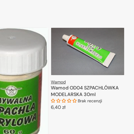
Wamod
Wamod OD04 SZPACHLÓWKA
MODELARSKA 30ml
Brak recenzji
Cena
6,40 zł
regularna
DODAJ DO KOSZYKA