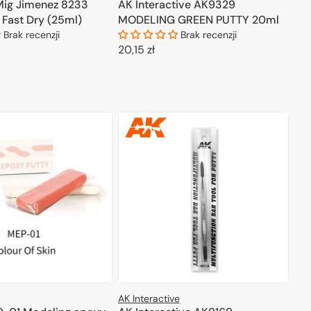
owa, idealna do drobnych poprawek. - **Milliput** – masa
ig Jimenez 8233
AK Interactive AK9329
h kształtów. - **Mr. Surfacer** – szpachla w sprayu, doskonała
 Fast Dry (25ml)
MODELING GREEN PUTTY 20ml
y odkryć wszystkie możliwości, jakie oferują te niezbędne
Brak recenzji
Brak recenzji
Cena
20,15 zł
regularna
ODAJ DO KOSZYKA
DODAJ DO KOSZYKA
AK Interactive