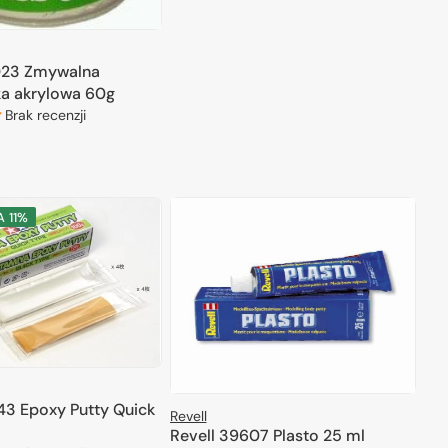
23 Zmywalna
a akrylowa 60g
Brak recenzji
ODAJ DO KOSZYKA
A
11%
43 Epoxy Putty Quick
Revell
Revell 39607 Plasto 25 ml