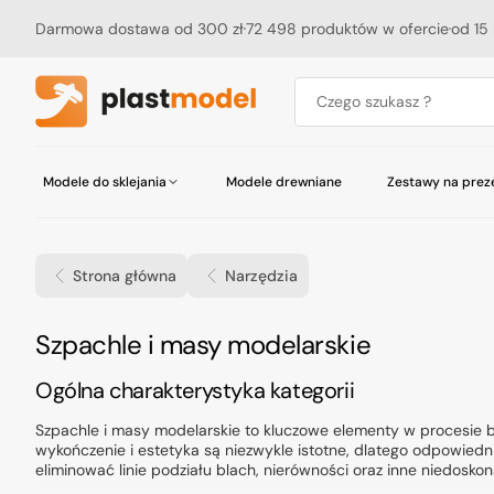
Przejdź
do
Darmowa dostawa od 300 zł
72 498 produktów w ofercie
od 15 
treści
Czego szukasz ?
Modele do sklejania
Modele drewniane
Zestawy na prez
Akcesoria do ciężarówek, autobusów i
Pojazdy i sprzęt wojskowy
Pojazdy i sprzęt wojskowy
Tamiya Seria Robocraft
Budynki
Abteilung 502
Aerografy
Czasopisma
Samoloty i szybowce
Samoloty
Tamiya Seria Mini 4WD
Podłoża
Akcesoria do motocykli
AK Interactive
Akcesoria do aerografów
Katalogi
tramwajów
Strona główna
Narzędzia
Statki i okręty
Akcesoria
Akcesoria okrętowe
Badger
Kompresory
Motocykle
Akcesoria do figurek
Chematic
Maty do cięcia
Kosmos
Materiały konstrukcyjne
Humbrol
Nożyczki
Kolejnictwo
Nity
ICM
Nożyki
Kolekcja:
Szpachle i masy modelarskie
Hasegawa Macross
Inne
Microscale
Papiery ścierne
Bandai
MIG Productions
Pilniki
Ogólna charakterystyka kategorii
Mr.Hobby (Gunze)
Pęsety
OcCre
Stanowisko pracy
Szpachle i masy modelarskie to kluczowe elementy w procesie b
wykończenie i estetyka są niezwykle istotne, dlatego odpowiedn
U-Star
Inne
Vallejo
eliminować linie podziału blach, nierówności oraz inne niedoskon