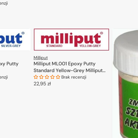
enzji
na
mocyjna
KOSZYKA
Milliput
xy Putty
Milliput ML001 Epoxy Putty
Standard Yellow-Grey Milliput
(113.4g)
enzji
Brak recenzji
Cena
22,95 zł
regularna
KOSZYKA
DODAJ DO KOSZYKA