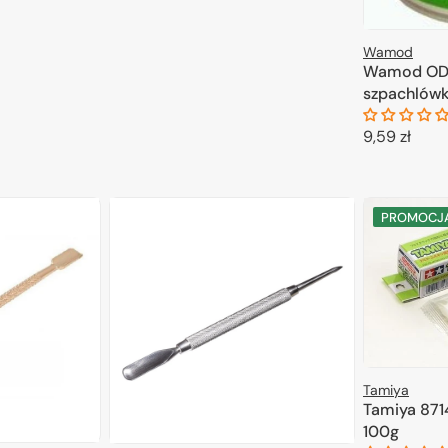
Wamod
Wamod OD
szpachlówk
Cena
9,59 zł
regularna
D
PROMOCJ
Tamiya
Tamiya 871
100g