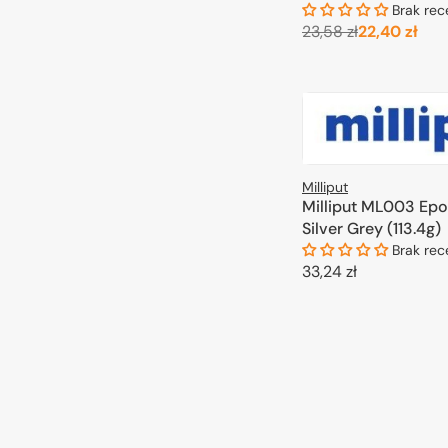
Brak rec
23,58 zł
22,40 zł
Cena
Ce
regularna
pro
DODAJ DO 
Milliput
Milliput ML003 Epo
Silver Grey (113.4g)
Brak rec
Cena
33,24 zł
regularna
DODAJ DO 