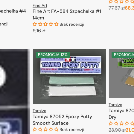
Fine Art
77,67 zł
68,3
pachelka #4
Fine Art FA-584 Szpachelka #1
Cena
regul
14cm
D
enzji
Brak recenzji
Cena
9,16 zł
regularna
KOSZYKA
DODAJ DO KOSZYKA
PROMOCJA
12%
PROMOCJ
Tamiya
Tamiya 870
Tamiya
Tamiya 87052 Epoxy Putty
Dry
Smooth Surface
23,90 zł
21,
Brak recenzji
Cen