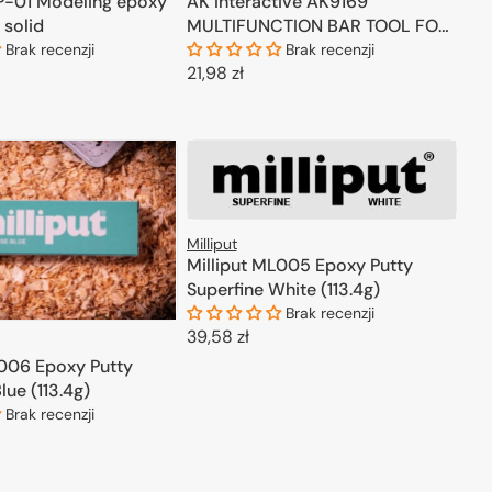
-01 Modeling epoxy
AK Interactive AK9169
 solid
MULTIFUNCTION BAR TOOL FOR
PUTTY
Brak recenzji
Brak recenzji
Cena
21,98 zł
regularna
ODAJ DO KOSZYKA
DODAJ DO KOSZYKA
Milliput
Milliput ML005 Epoxy Putty
Superfine White (113.4g)
Brak recenzji
Cena
39,58 zł
regularna
L006 Epoxy Putty
DODAJ DO KOSZYKA
lue (113.4g)
Brak recenzji
ODAJ DO KOSZYKA