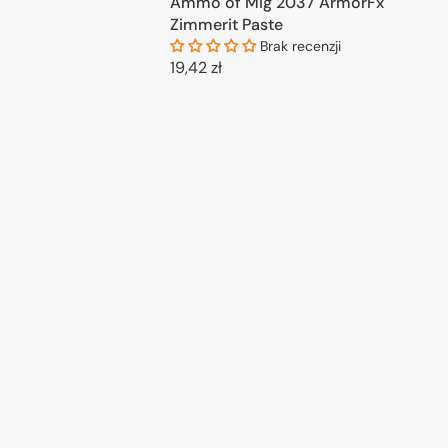
Ammo of Mig 2037 ArmorFx
larna
promocyjna
ODAJ DO KOSZYKA
Zimmerit Paste
Brak recenzji
Cena
19,42 zł
regularna
DODAJ DO KOSZYKA