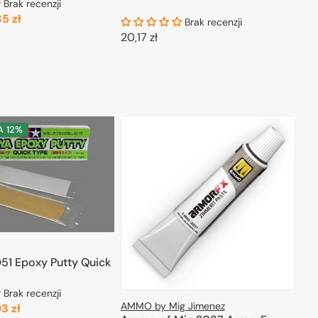
Brak recenzji
5 zł
Brak recenzji
Cena
Cena
20,17 zł
arna
promocyjna
ODAJ DO KOSZYKA
regularna
DODAJ DO KOSZYKA
A
12%
51 Epoxy Putty Quick
Brak recenzji
AMMO by Mig Jimenez
03 zł
a
Cena