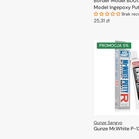
Border Model BD01
Model Ingepoxy Put
(50G+50G)
Brak rec
Cena
25,31 zł
regularna
DODAJ DO 
PROMOCJA
5%
Gunze Sangyo
Gunze Mr.White P-1